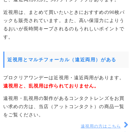
汚れにくく一日中清潔に保てる
近視用は、まとめて買いたいときにおすすめの90枚パ
丸くなめらかなレンズエッジデザインで快適
ックも販売されています。また、高い保湿力によりう
良好な形状保持により裏表が分かりやすい
るおいが長時間キープされるのもうれしいポイントで
クーパービジョン プロクリアワンデーのライン
す。
ナップ
プロクリアワンデー 近視用
プロクリアワンデー マルチフォーカル
近視用とマルチフォーカル（遠近両用）がある
クーパービジョン プロクリアワンデーの購入な
らアットコンタクト
プロクリアワンデーは近視用・遠近両用があります。
遠視用と、乱視用は作られておりません。
遠視用・乱視用の製作があるコンタクトレンズをお買
い求めの方は、当店（アットコンタクト）の商品一覧
をご覧ください。
遠視用の方はこちら