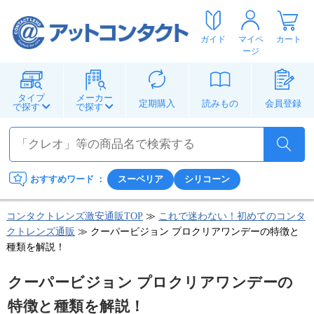
ガイド
マイペ
カート
ージ
タイプ
メーカー
定期購入
読みもの
会員登録
で探す
で探す
おすすめワード
：
スーペリア
シリコーン
コンタクトレンズ激安通販TOP
≫
これで迷わない！初めてのコンタ
クトレンズ通販
≫ クーパービジョン プロクリアワンデーの特徴と
種類を解説！
クーパービジョン プロクリアワンデーの
特徴と種類を解説！