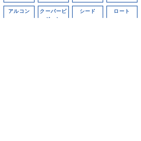
アルコン
クーパービ
シード
ロート
ジョン
弊社運営を装った悪質な偽サイトにご注意ください
処方箋について