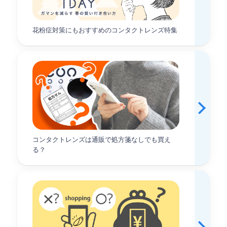
コンタクトレンズの選び方・使い方に関して迷ったこ
花粉症対策にもおすすめのコンタクトレンズ特集
とはありませんか？
アットコンタクトでは自分に合ったレンズの選び方
や、正しい装用・ケア方法をわかりやすく解説してい
ます。
また、レンズの汚れや乾燥、目のゴロゴロなど、よく
あるお悩みに合わせた解決策なども紹介しておりま
す。
コンタクトレンズは通販で処方箋なしでも買え
5.取り扱い商品は100%国内正規品で安心
る？
当店のお取り扱い商品は、すべて国内正規品です。
厚生労働省が定める厳しい基準をクリアし、「高度管
理医療機器販売許可」を取得している店舗ですので、
品質・管理体制ともに万全、いつでも安心してお買い
求めいただけます。