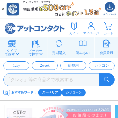
ガイド
マイページ
カート
タイプ
メーカー
定期購入
読みもの
会員登録
で探す
で探す
1day
2week
乱視用
カラコン
おすすめワード
：
スーペリア
シリコーン