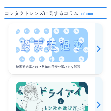
1.コンタクト切れを防止できる配送の速さ
コンタクトレンズに関するコラム
column
商品注文後2～5日程度でお届けできます。（一部地域
を除く）
ゆうパケットでお届けの商品はポストなどに投函され
るため、受け取りの必要もありません。
配送方法は、ゆうパケット、ゆうパック、メーカー直
送になります。
2.コンタクトがお得に買える多彩なクーポン
酸素透過率とは？数値の目安や選び方を解説
やアプリ特典
アットコンタクトでは多彩なクーポンを発行しており
ます。
例として、初めてアットコンタクトをご利用された方
には、500円OFFクーポンをプレゼントしています。
さらにアプリ限定の特典として、ポイント常時1.5倍や