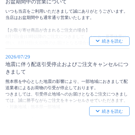
お盆期間中の営業について
いつも当店をご利用いただきまして誠にありがとうございます。
当店はお盆期間中も通常通り営業いたします。
【お取り寄せ商品が含まれるご注文の場合】
8月7日(金)13時以降のご注文につきまして、メーカー夏季休業に
伴い、8月18日(火)以降のお届けとなる場合がございます。
※お盆期間中の配送は交通機関の混雑により、配送遅延が発生す
る可能性がございます。予めご了承の上、余裕を持ってご注文く
2026/07/29
ださいますようお願いいたします。
地震に伴う配送引受停止およびご注文キャンセルにつ
※クレオシリーズの在庫商品につきましては、お盆期間中も休ま
きまして
ず発送いたします。
熊本県を中心とした地震の影響により、一部地域におきまして配
【返品・交換について】
送業者によるお荷物の引受が停止しております。
ご対応に通常よりもお時間をいただくことが予想されます。予め
つきましては、引受停止地域へのお届けとなるご注文につきまし
ご了承ください。
ては、誠に勝手ながらご注文をキャンセルさせていただきます。
・対象地域：熊本県一部地域
【後払いのご請求書について】
後払い決済でご注文の場合、お支払用紙の発行に通常よりもお時
お客様には大変ご不便・ご迷惑をお掛けいたしますが、何卒ご理
間をいただく場合がございます。予めご了承ください。
解賜りますようお願い申し上げます。