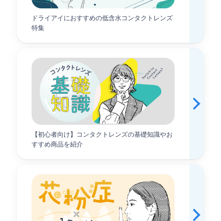
アプリ限定クーポン、1日1回引けるクーポンガチャな
どがあります。
ドライアイにおすすめの低含水コンタクトレンズ
特集
3.再購入もスムーズなマイレンズ購入・クイ
ック購入
「マイレンズ購入」ではマイページの過去の購入履歴
から、ワンクリックで同じ度数やカラーを選択した状
態の商品ページに移動できます。
「クイック購入」では、前回のご注文と同じお支払い
方法が設定され、一気にご注文情報の確認ページまで
【初心者向け】コンタクトレンズの基礎知識やお
すすめ商品を紹介
進めます。
どちらの機能も注文時に面倒な入力を省くことがで
き、便利です。
4.コンタクトの疑問や不安を解消できる豊富
な記事