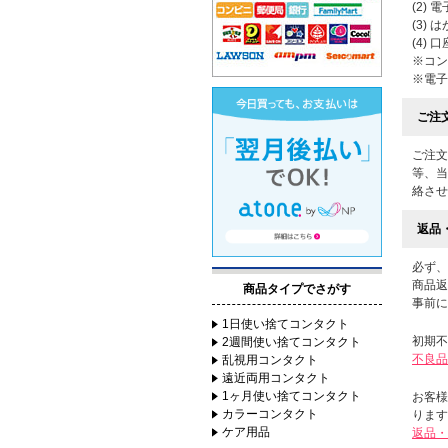
(2) 
(3) 
(4) 
※コン
※電子
ご注
ご注文
等、当
絡させ
返品
必ず、
商品返
商品タイプでさがす
事前に
1日使い捨てコンタクト
初期不
2週間使い捨てコンタクト
不良品
乱視用コンタクト
遠近両用コンタクト
1ヶ月使い捨てコンタクト
お客様
カラーコンタクト
ります
ケア用品
返品・