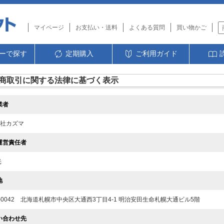
マイページ
お支払い・送料
よくある質問
買い物かご
ーで探す
定期購入
ご利用ガイド
商取引に関する法律に基づく表示
業者
社カズマ
運営責任者
光
地
0-0042 北海道札幌市中央区大通西3丁目4-1 明治安田生命札幌大通ビル5階
い合わせ先