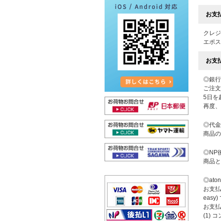
お支
クレジ
エポス
お支
◎銀行
ご注文
5日を
再度、
◎代金
商品の
◎NP
商品と
◎at
お支払
eas
お支払
(1) 