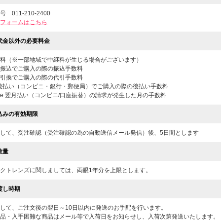
 011-210-2400
フォームはこちら
代金以外の必要料金
料（※一部地域で中継料が生じる場合がございます）
振込でご購入の際の振込手数料
引換でご購入の際の代引手数料
後払い（コンビニ・銀行・郵便局）でご購入の際の後払い手数料
one 翌月払い（コンビニ/口座振替）の請求が発生した月の手数料
込みの有効期限
して、受注確認（受注確認の為の自動送信メール発信）後、5日間とします
数量
クトレンズに関しましては、両眼1年分を上限とします。
渡し時期
して、ご注文後の翌日～10日以内に発送のお手配を行います。
品・入手困難な商品はメール等で入荷日をお知らせし、入荷次第発送いたします。