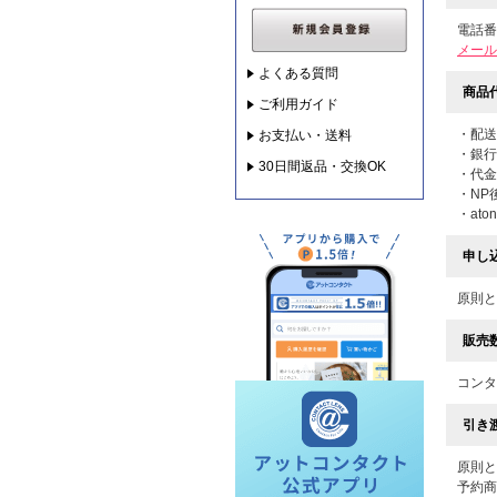
電話番号
メール
よくある質問
商品
ご利用ガイド
・配送
お支払い・送料
・銀行
30日間返品・交換OK
・代金
・NP
・at
申し
原則と
販売
コンタ
引き
原則と
予約商