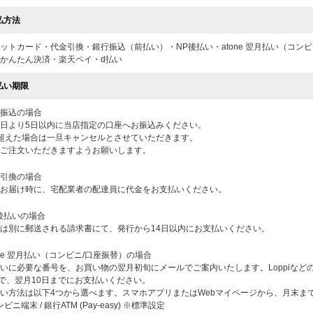
払方法
ットカード・代金引換・銀行振込（前払い）・NP後払い・atone 翌月払い（コンビニ/口座
かんたん決済・楽天ペイ・d払い
払い期限
振込の場合
日より5日以内に当店指定の口座へお振込みください。
超えた場合は一旦キャンセルとさせていただきます。
ご注文いただきますようお願いします。
引換の場合
お届け時に、宅配業者の配達員に代金をお支払いください。
後払いの場合
は別に郵送される請求書にて、発行から14日以内にお支払いください。
one 翌月払い（コンビニ/口座振替）の場合
いに必要な番号を、お買い物の翌月初旬にメールでご案内いたします。Loppiなどのコン
y) で、翌月10日までにお支払いください。
い方法は以下4つから選べます。スマホアプリまたはWebマイページから、月末ま
コンビニ端末 / 銀行ATM (Pay-easy) ※標準設定