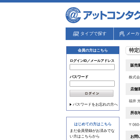
タイプで探す
メーカ
特定
会員の方はこちら
ログインID／メールアドレス
販売
パスワード
株式会
店舗
福井 
パスワードをお忘れの方へ
所在
はじめての方はこちら
〒06
まだ会員登録がお済みでな
い方はこちらから
お問