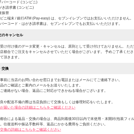
電子バーコード (コンビニ)
はがき請求書 (コンビニ)
口座振替
ビニ端末 / 銀行ATM (Pay-easy) は、セブンイレブンではお支払いいただけません。
バーコード・はがき請求書は、セブンイレブンでもお支払いいただけます。
文のキャンセル
受け付け後のデータ変更・キャンセルは、原則として受け付けておりません。 た
店都合でご注文をキャンセルさせていただく場合がございます。 予めご了承くだ
て頂きます。
・交換
事前に当店のお問い合わせ窓口までお電話またはメールにてご連絡下さい。
品のご確認とご案内のメールをお送りいたします。
ご連絡がない場合、返品にご対応ができかねる場合がございます。
良や配送不備の際は当店負担にて交換もしくは修理対応をいたします。
が届いた場合の詳細はこちらをご確認ください
都合による返品・交換の場合は、商品到着後30日以内で末使用・末開封(包装フィ
。往復送料や振込手数科等、返品にかかる費用をご負担ください。
交換の詳細はこちらをご確認ください