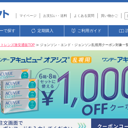
マイページ
お支払い・送料
よくある質問
買い物かご
ーで探す
定期購入
ご利用ガイド
トレンズ激安通販TOP
≫
ジョンソン・エンド・ジョンソン乱視用クーポン対象一