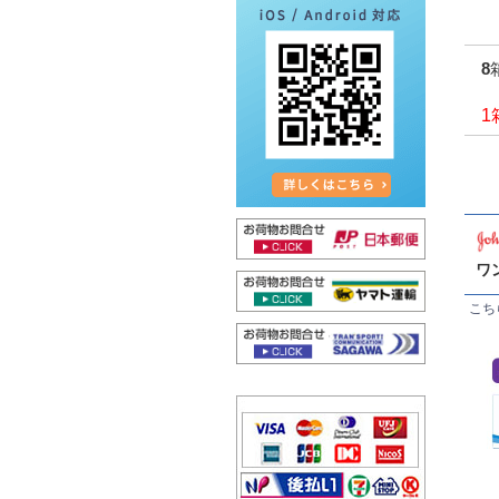
1
ワ
こち