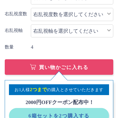
右乱視度数
右乱視軸
4
数量
買い物かごに入れる
2つまで
お1人様
の購入とさせていただきます
2000円OFFクーポン配布中！
6箱セットを2つ購入する