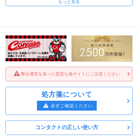
3,320円
けたら問題ないと思います
1箱あたり
【送料無料】ワンデーアキュビューモイス
いかみみ さん
★
★
☆
☆
☆
ト乱視用6箱
19,860円
取れる
（税込）
3,310円
1箱あたり
見え方は問題ないです。ただ私には合わず、処方箋通り
に購入しましたがゴロゴロするし、ひどいと取れて落ち
てきます。柔らかすぎるのが原因かと思います。
ワンデーアキュビューモイスト乱視用（遠
視用） 1箱
3,450円
（税込）
MS さん
★
★
★
★
★
弊社運営を装った悪質な偽サイトにご注意ください
3,450円
1箱あたり
良かったです
早く届いて安いのがやはり良かったです。キャンセル対
【送料無料】ワンデーアキュビューモイス
処方箋について
応を1度してしまって申し訳なかったのですが、すぐ対
ト乱視用（遠視用） 2箱
応してださいました。ありがとうございました
必ずご確認ください
6,880円
（税込）
3,440円
1箱あたり
マー さん
★
★
★
★
★
コンタクトの正しい使い方
【送料無料】ワンデーアキュビューモイス
届くの早くて助かりました??
ト乱視用（遠視用） 4箱