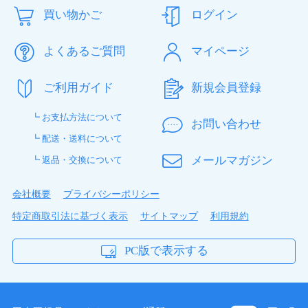
acuvue moist toric
買い物かご
ログイン
ちえ さん
★
★
★
★
☆
交換期限
1日
安くて早い！
よくあるご質問
マイページ
装用
終日装用
定期的に眼科受診していますが、眼科で買うより安く、
BC
8.5mm
注文してから届くまでも早く助かっています。 片目が
ご利用ガイド
新規会員登録
DIA
14.5mm
乱視用のワンデーですが乱視にも3箱パックがあればい
いと思っています。
度数
球面度数
┗ お支払方法について
お問い合わせ
±0.00～-6.00（0.25刻み）
┗ 配送・送料について
-6.50～-9.00（0.50刻み）
白銀 さん
★
★
★
★
★
メールマガジン
┗ 返品・交換について
乱視度数
円柱度数
すぐに届きました
-0.75、-1.25
会社概要
プライバシーポリシー
生産できず、国内在庫も無いと言われて違うものを使用
-1.75、-2.25
していましたが、なんとなく見えにくくて…ダメもとで
特定商取引法に基づく表示
サイトマップ
利用規約
（-2.25は度数-6.50~-9.00にて製造な
レンズの度数を入れてみたら買えそうだったので買って
し）
みました。 すぐに届きましたし、これから安心して継
PC版で表示する
乱視軸
円柱軸
続的にお世話になりたいです。
10°、20°、60°、80°、90°
100°、120°、160°、170°、180°
おみほ さん
★
★
★
★
★
(10°、60°、80°、100°、120°、170°は