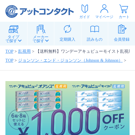
ガイド
マイページ
カート
タイプ
メーカー
定期購入
読みもの
会員登録
で探す
で探す
TOP
>
乱視用
>
【送料無料】ワンデーアキュビューモイスト乱視用8
TOP
>
ジョンソン・エンド・ジョンソン（Johnson & Johnson）
>
【