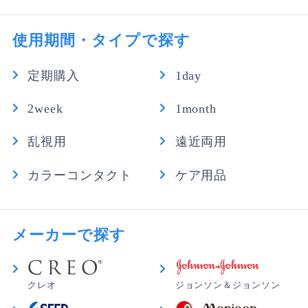
13,280円
最近までアイシティの欲しい時便を利用していました
（税込）
が、そちらよりも圧倒的に早く届きました。コンタクト
3,320円
1箱あたり
使用期間・タイプで探す
切らしてしまっていて困ってたので助かりました。処方
箋の提示もないので購入がとてもスムーズです。しかも
【送料無料】ワンデーアキュビューモイス
お安い…！！また利用します。
定期購入
1day
ト乱視用（遠視用） 6箱
19,860円
（税込）
2week
1month
じぃちゃん さん
★
★
★
★
☆
3,310円
1箱あたり
他の店と比べて
乱視用
遠近両用
同じ商品なら安い方がありがたい。コロナ禍ではいつ収
カラーコンタクト
ケア用品
入が減るかわからないから少しでも節約できればとの思
いで他のお店と比べて安いので決めました！
ともさん さん
★
★
★
★
★
メーカーで探す
やっぱこれでしょ！
試しに他のに変えてみたところ、すぐに痛くて痛くて…
クレオ
ジョンソン＆ジョンソン
特に下瞼が当たるのか痛かったです。やっぱりいつもの
と思いこちらを付けたら、この付け心地に再び感激しま