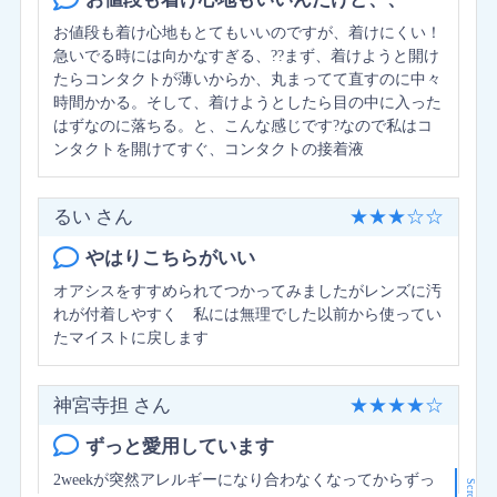
お値段も着け心地もとてもいいのですが、着けにくい！
急いでる時には向かなすぎる、??まず、着けようと開け
たらコンタクトが薄いからか、丸まってて直すのに中々
時間かかる。そして、着けようとしたら目の中に入った
はずなのに落ちる。と、こんな感じです?なので私はコ
ンタクトを開けてすぐ、コンタクトの接着液
るい さん
★
★
★
☆
☆
やはりこちらがいい
オアシスをすすめられてつかってみましたがレンズに汚
れが付着しやすく 私には無理でした以前から使ってい
たマイストに戻します
神宮寺担 さん
★
★
★
★
☆
ずっと愛用しています
2weekが突然アレルギーになり合わなくなってからずっ
Scroll