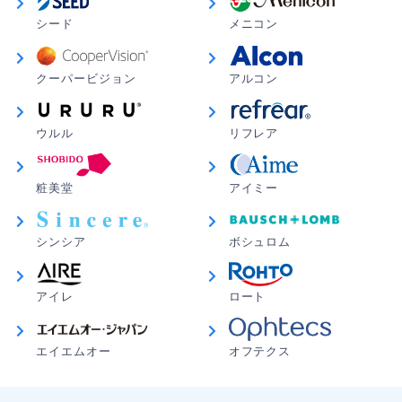
した。乾燥やぼやけも少ないし。やっぱり私にはこれで
シード
メニコン
しょ！後は、もう少しだけでもアプリ価格で安くして頂
けたら有難いです☆
クーパービジョン
アルコン
ちょこ さん
★
★
★
★
☆
ウルル
リフレア
届くの早かった
製品スペック
乱視が強い方で普段は病院で注文して取り寄せてもらっ
ていていつも時間がかかる。 今回はコロナも流行って
粧美堂
アイミー
クリアな視界を目指した独自の設計なので、視力
るからあまり病院にも行きたくなかったからこちらで頼
が安定しやすく、着け心地も快適です。
んでみた。届くの早いし、商品も何の問題もないし頼ん
で良かった。
シンシア
ボシュロム
※お求めの度数によってはメーカー直送にて発送
させていただく場合がございます（お支払い方法
で銀行振込をお選びの場合）。
Taki さん
★
★
★
★
★
アイレ
ロート
到着が早い！
ワンデーアキュビューモイスト乱視用 レン
エイエムオー
オフテクス
安さもぼちぼちですし、 とにかく到着が早いので 助か
ズスペック
りました(*´ `)
製品名
アキュビューモイスト乱視用