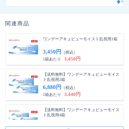
と1dayを使っています。使い心地もよく何も問題ないで
す。ただ、5個繋がっていて切り取りにくく、ハサミで
切らないと包装が破れます。それがちょっと面倒くさい
かな。到着は凄く早いです！
関連商品
ジャミラ さん
★
☆
☆
☆
☆
ワンデーアキュビューモイスト乱視用1箱
付けにくく外れやすい
3,450円
（税込）
付ける際は非常に付けにくく、少しの涙で外れてしまい
3,450円
1箱あたり
ます。個人差はあると思いますが私には全く合いません
でした
【送料無料】ワンデーアキュビューモイス
ト乱視用2箱
ransi さん
★
★
★
★
★
6,880円
（税込）
3,440円
1箱あたり
使いやすい
とってもいいです 付け心地いいですでも、ほかのやつ
【送料無料】ワンデーアキュビューモイス
は開けようとすると水鉄砲みたいに中の液が出てきたり
ト乱視用4箱
しますが、これはびゃって中身が飛び出してきます そ
13,280円
（税込）
れで三回ぐらいコンタクト床に落としましたゆっくり開