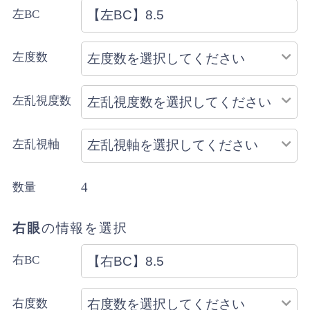
左BC
左度数
左乱視度数
左乱視軸
4
数量
右眼
の情報を選択
右BC
右度数