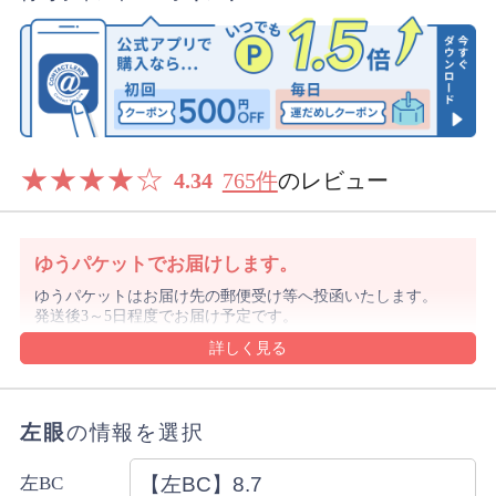
★
★
★
★
☆
4.34
765件
のレビュー
ゆうパケットでお届けします。
ゆうパケットはお届け先の郵便受け等へ投函いたします。
発送後3～5日程度でお届け予定です。
沖縄県や離島は1週間前後でのお届け予定となります。
沖縄県はレターパックでお届けする場合もございます。
ゆうパケットの規定のサイズを超える購入数の場合や代金
引換をご選択の場合は宅配便にてお届けします。
左眼
の情報を選択
詳細・ご注意事項はご利用ガイドをご確認ください。
ご注文内容により上記と異なる場合があります。
左BC
配送方法のご指定はできません。