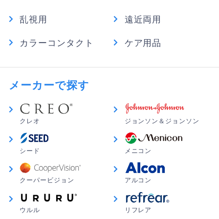
1,620円
1箱あたり
ひな さん
★
★
★
★
★
乱視用
遠近両用
【送料無料】クレオワンデーUVモイスト
違和感無し
30枚6箱セット
カラーコンタクト
ケア用品
違和感なく使用できました
9,480円
（税込）
1,580円
1箱あたり
ദ്ദിᐢ- ̫-ᐢ₎ さん
★
☆
☆
☆
☆
メーカーで探す
【送料無料】クレオワンデーUVモイスト
ぼやける
30枚8箱セット
いつものコンタクトからこれに切り替えて使用。やたら
12,640円
（税込）
と視界がぼやけて急に視力下がった?と焦りました。こ
1,580円
クレオ
ジョンソン＆ジョンソン
1箱あたり
のレンズを付けてる時だけぼやける。ダメだこりゃー！
金の無駄に終わりました。
シード
メニコン
ゆーき さん
★
★
☆
☆
☆
クーパービジョン
アルコン
あくまでつなぎ
使用感は本当に終わっている。包装の中に裏向きで入っ
てることが多くある。また、つけた後一発目の瞬きでも
ウルル
リフレア