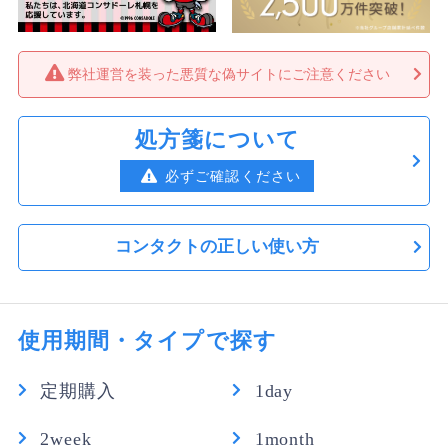
【送料無料】クレオワンデーUVモイスト90
目の違和感なし
枚パック 6箱
付け心地一番いいし目が乾燥しないのでリピート確定で
28,260円
（税込）
す
弊社運営を装った悪質な偽サイトにご注意ください
1,570円
30枚あたり
ねこねこ さん
★
★
★
★
★
【送料無料】クレオワンデーUVモイスト90
処方箋について
枚パック 8箱
乾かなくていい！
必ずご確認ください
37,680円
（税込）
メガネ屋さんのお試しコンタクトしたらすぐに取れたり
1,570円
30枚あたり
厚みもあったように感じましたがこちらを試してみたら
仕事から帰宅までの12時間つけっぱなし全然乾かないし
コンタクトの正しい使い方
クレオワンデーUVモイスト30枚 1箱
取れなくていいです！ずっとリピートさせて頂きます！
1,820円
（税込）
あ さん
★
★
★
★
★
1,820円
1箱あたり
使用期間・タイプで探す
クレオコンタクト
【送料無料】クレオワンデーUVモイスト30
とてもよかった！！目も乾きにくく使いやすかったで
定期購入
1day
枚 4箱
す！！
6,480円
（税込）
2week
1month