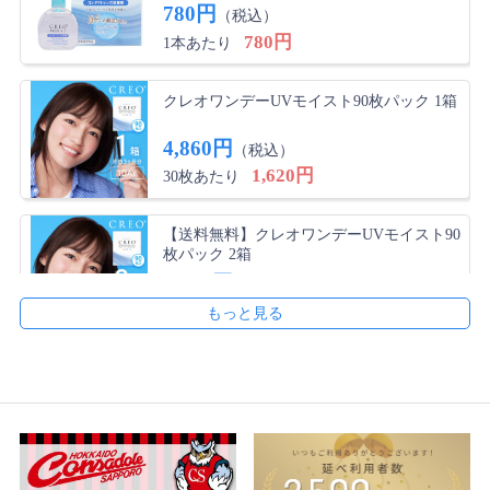
乾かず、使いやすい。今までのが高すぎた
780円
（税込）
780円
1本あたり
たか さん
★
★
★
★
★
クレオワンデーUVモイスト90枚パック 1箱
コスパ
4,860円
数年使用してますが、使用感良好です。価格も安いし助
（税込）
かってます。
1,620円
30枚あたり
【送料無料】クレオワンデーUVモイスト90
さや さん
★
★
★
★
★
枚パック 2箱
こんなにいいコンタクトはない！！
9,420円
（税込）
1,570円
初めてつけてみて一日目なのですがもうリピ確です！つ
30枚あたり
けた瞬間から軽くてつけてる感覚すらないようなくらい
で、外す時も今まで苦戦していたのですが一発でするっ
【送料無料】クレオワンデーUVモイスト90
と外せました！こんなにも使い心地がよくて安いコンタ
枚パック 4箱
クトはないです！本当に最高のコンタクトです！！
18,840円
（税込）
1,570円
30枚あたり
かよ さん
★
★
★
★
★