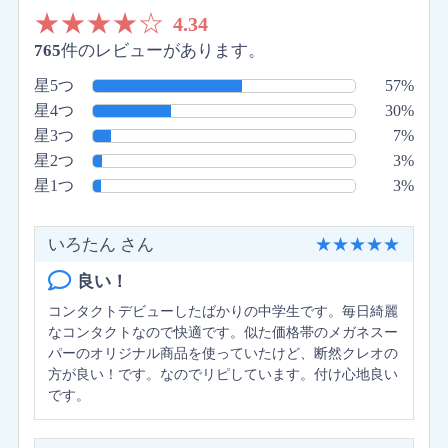
★
★
★
★
☆
4.34
765
件のレビューがあります。
星5つ
57%
星4つ
30%
星3つ
7%
星2つ
3%
星1つ
3%
いろたん さん
★
★
★
★
★
良い！
コンタクトデビューしたばかりの中学生です。毎日綺麗
なコンタクトなので快適です。似た価格帯のメガネスー
パーのオリジナル商品を使っていたけど、断然クレオの
方が良い！です。なのでリピしています。付け心地良い
です。