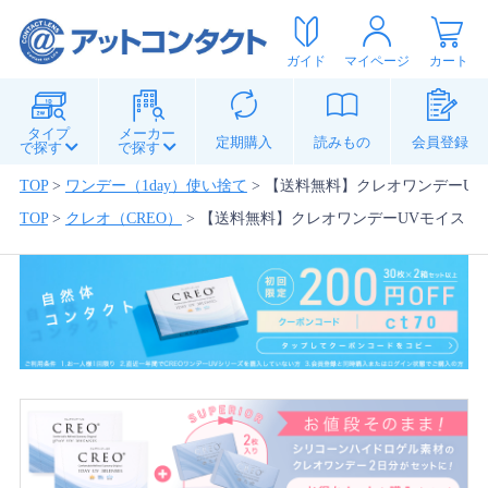
ガイド
マイページ
カート
タイプ
メーカー
定期購入
読みもの
会員登録
で探す
で探す
TOP
>
ワンデー（1day）使い捨て
>
【送料無料】クレオワンデーUVモ
TOP
>
クレオ（CREO）
>
【送料無料】クレオワンデーUVモイスト30