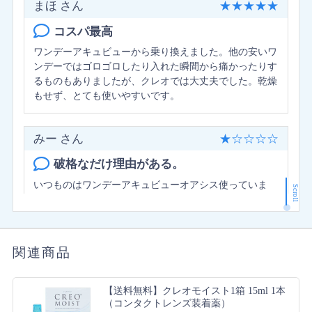
まほ さん
★
★
★
★
★
コスパ最高
ワンデーアキュビューから乗り換えました。他の安いワ
ンデーではゴロゴロしたり入れた瞬間から痛かったりす
るものもありましたが、クレオでは大丈夫でした。乾燥
もせず、とても使いやすいです。
みー さん
★
☆
☆
☆
☆
破格なだけ理由がある。
いつものはワンデーアキュビューオアシス使っていま
Scroll
す。コスパを落としたくこちらを購入しました。乾燥も
すごいですが、装着後の違和感ゴロゴロ感があり1日中
付け続けられません。付けて1時間が限界です。
関連商品
たけのこ さん
★
★
★
★
★
【送料無料】クレオモイスト1箱 15ml 1本
安い
（コンタクトレンズ装着薬）