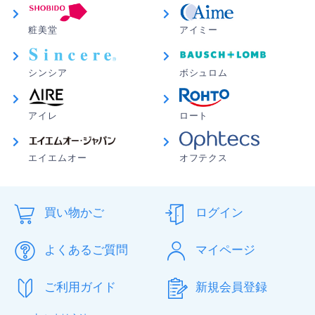
う外れることも。同じ度数でもほかのコンタクトよりも
明らかに見えにくく、常にゴロゴロしている。とはいえ
値段は破格なため、本当に金がない時に繋ぎとして買う
粧美堂
アイミー
ものだと思う。常用するものではない。使用感は星1だ
が、値段の安さを考慮して星2としておきます。
シンシア
ボシュロム
はるpom さん
★
★
★
★
★
アイレ
ロート
安いしつけ心地も良い
目の乾燥、異物感があり色々試して毎月9,000円近いも
エイエムオー
オフテクス
のを購入してました。ふと、安いものないのかなと検索
し安すぎて怖かったですが、、、今まで何だったの
か、、、とてもつけ心地よく目にもお財布にも優しいコ
ンタクトレンズです。早く出会いたかったなぁ\\\
買い物かご
ログイン
よくあるご質問
マイページ
takeshi さん
★
★
★
★
★
違和感無し
ご利用ガイド
新規会員登録
違和感なく、問題なく使用できた。コスパ良し