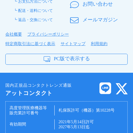
┗ お支払方法について
お問い合わせ
┗ 配送・送料について
エヌ さん
★
☆
☆
☆
☆
メールマガジン
┗ 返品・交換について
目が乾く
装着後に異物感がある。また付けている途中で急にゴロ
会社概要
プライバシーポリシー
ゴロし始めたり、レンズがずれたり、目が乾きやすい。
コンタクトを外すと視界が異常にぼやける。安いのでお
特定商取引法に基づく表示
サイトマップ
利用規約
試しで使ってみたが、私には合わなかった。
PC版で表示する
M さん
★
★
★
★
★
コスパ良くて使い心地が良い
国内正規品コンタクトレンズ通販
触り心地、着け心地、バッチリ。乾いたりもしないので
アットコンタクト
とても良い。人それぞれ合う合わないありますが、私は
とても良かったのでこれからこちらのメーカーを購入し
ます。
高度管理医療機器等
札保医許可（機器）第10228号
販売業許可番号
2021年5月14日許可
いぬ さん
★
★
★
★
☆
有効期間
2027年5月13日迄