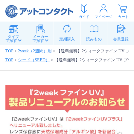
ガイド
マイページ
カート
タイプ
メーカー
定期購入
読みもの
会員登録
で探す
で探す
TOP
>
2week（2週間）用
>
【送料無料】2ウィークファイン UV プラ
TOP
>
シード（SEED）
>
【送料無料】2ウィークファイン UV プラス