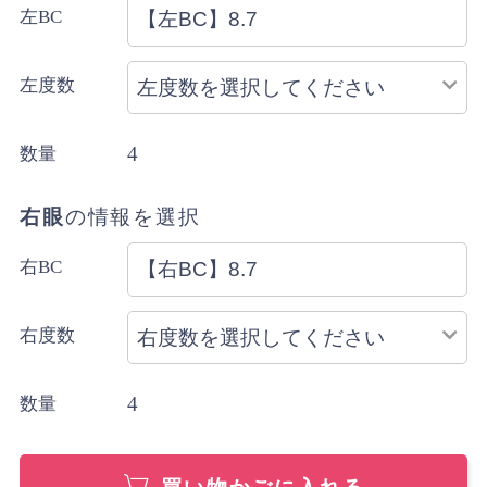
左BC
配送方法のご指定はできません。
左度数
4
数量
右眼
の情報を選択
右BC
右度数
4
数量