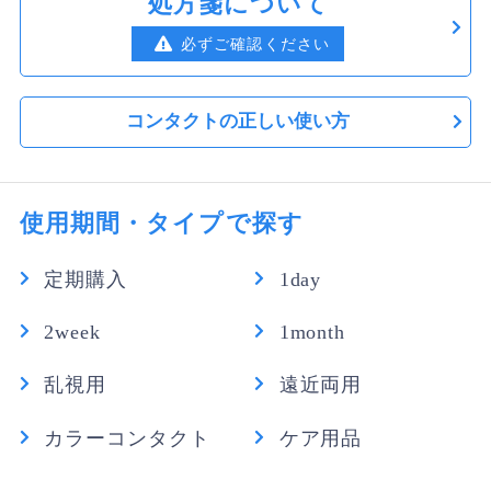
処方箋について
6箱
良い商品です。 パッケージもサイズがちょうど良く、
邪魔にならずに。片付けやすくて重宝しています。 右
必ずご確認ください
9,430円
（税込）
目用と左目用の度数が違うので 間違えないように書き
1,572円
1箱あたり
込み出来るようになっていて、使いやすいです。
コンタクトの正しい使い方
ぱんこ さん
★
★
★
★
☆
程よい弾力
使用期間・タイプで探す
薄くて柔らか過ぎるより、ある程度の弾力というか固さ
があると扱いやすいし、潤いも続くような気がする。
定期購入
1day
なめこ さん
★
★
★
☆
☆
2week
1month
すごくいい
乱視用
遠近両用
安いしいいね
カラーコンタクト
ケア用品
り。 さん
★
★
☆
☆
☆