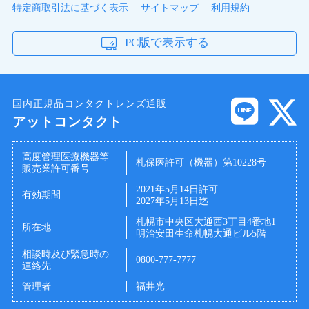
特定商取引法に基づく表示
サイトマップ
利用規約
PC版で表示する
国内正規品コンタクトレンズ通販
アットコンタクト
製品スペック
高度管理医療機器等
札保医許可（機器）第10228号
販売業許可番号
「シード 2ウィークファイン ユーブイ プラス」
2021年5月14日許可
は、瞳に有害な紫外線をカットする2週間交換タ
有効期間
2027年5月13日迄
イプ。独自のレンズデザインで、いちだんと快適
札幌市中央区大通西3丁目4番地1
所在地
な装用感を実現。汚れを引き寄せにくく、丈夫な
明治安田生命札幌大通ビル5階
非イオン性素材を採用し、クリーンでクリアな視
相談時及び緊急時の
0800-777-7777
界が続きます。また、弾力性のある素材ですの
連絡先
で、カタチがくずれにくくはじめてソフトコンタ
管理者
福井光
クトレンズを使う方でも取扱いが簡単です。