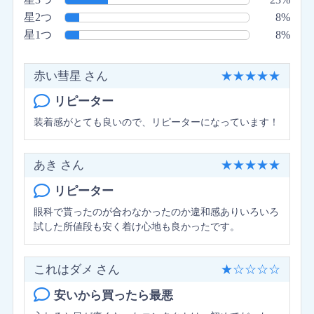
星2つ
8%
星1つ
8%
赤い彗星 さん
★
★
★
★
★
リピーター
装着感がとても良いので、リピーターになっています！
あき さん
★
★
★
★
★
リピーター
眼科で貰ったのが合わなかったのか違和感ありいろいろ
試した所値段も安く着け心地も良かったです。
これはダメ さん
★
☆
☆
☆
☆
安いから買ったら最悪