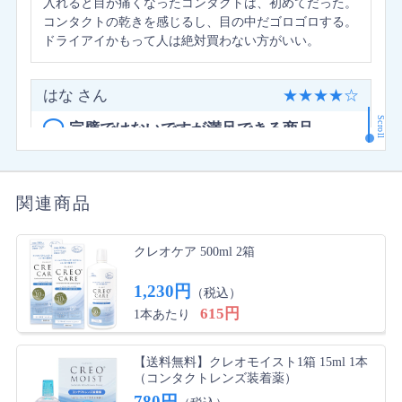
入れると目が痛くなったコンタクトは、初めてだった。
コンタクトの乾きを感じるし、目の中だゴロゴロする。
ドライアイかもって人は絶対買わない方がいい。
はな さん
★
★
★
★
☆
Scroll
完璧ではないですが満足できる商品
着用していて多少渇きやすいぐらいしか不満を感じませ
ん。ちゃんと使えるし安いし、これで充分満足していま
す。 また無くなったら購入すると思います。
関連商品
からあげ さん
★
★
★
★
★
クレオケア 500ml 2箱
速いしポストで受け取りが楽でした
1,230円
（税込）
商品は長年愛用しているのですが、こちらのサイトでは
615円
1本あたり
初めての購入。迅速な発送でポスト投函なのがすごく助
かりました。今度からもこちらで買おうと思います！
【送料無料】クレオモイスト1箱 15ml 1本
（コンタクトレンズ装着薬）
きなこ さん
★
★
★
☆
☆
780円