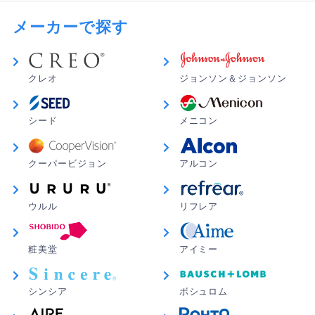
乾く
メーカーで探す
すぐにかわいて、落ちてきます。正直お勧めしません
ちえ さん
★
★
★
★
★
クレオ
ジョンソン＆ジョンソン
ありがとうございました！
眼鏡を子どもに壊されてしまい、ちょうどコンタクトレ
シード
メニコン
ンズの在庫も無くなってしまっており困っていました
が、早い発送で翌々日には届き助かりました！ 商品も
綺麗に梱包され、パッケージも可愛らしくて、良い商品
クーパービジョン
アルコン
でした。
ウルル
リフレア
ajajaj さん
★
★
★
★
★
初めてお世話になりました
粧美堂
アイミー
育児の間に買いに行く時間がどうしてもとれなかったた
め、初めて購入を検討しました。とても便利です。もっ
シンシア
ボシュロム
と早く気づけばよかったです！笑。