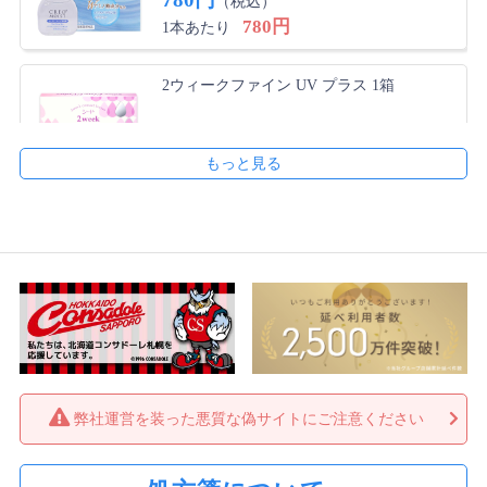
（税込）
780円
1本あたり
届くまで早かった
コンタクトが届くまで早かったです。 コンタクトレン
2ウィークファイン UV プラス 1箱
ズはちょっと乾きやすいかな？という印象でしたが、安
いのでリピしています。
1,640円
（税込）
1,640円
1箱あたり
ringo さん
★
★
★
☆
☆
【送料無料】2ウィークファイン UV プラ
乾燥がきになります
ス 2箱
普段プレミオを使用しているのですがこの度UVタイプ
3,580円
（税込）
にしてみようとこちらに変えました。 かなりのドライ
1,790円
1箱あたり
アイなのですが朝装着して昼頃になると凄く乾燥してし
まいます。 次回からまたプレミオにしようと思ってい
ます。 主人もこちらを購入しましたがとても良いと言
【送料無料】2ウィークファイン UV プラス
っていました。
4箱
6,370円
（税込）
弊社運営を装った悪質な偽サイトにご注意ください
1,593円
1箱あたり
勝 さん
★
★
★
★
☆
良い商品です。
【送料無料】2ウィークファイン UV プラス