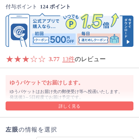
付与ポイント
124 ポイント
★
★
★
☆
☆
3.77
13件
のレビュー
ゆうパケットでお届けします。
ゆうパケットはお届け先の郵便受け等へ投函いたします。
発送後3～5日程度でお届け予定です。
沖縄県や離島は1週間前後でのお届け予定となります。
沖縄県はレターパックでお届けする場合もございます。
ゆうパケットの規定のサイズを超える購入数の場合や代金
引換をご選択の場合は宅配便にてお届けします。
左眼
の情報を選択
詳細・ご注意事項はご利用ガイドをご確認ください。
ご注文内容により上記と異なる場合があります。