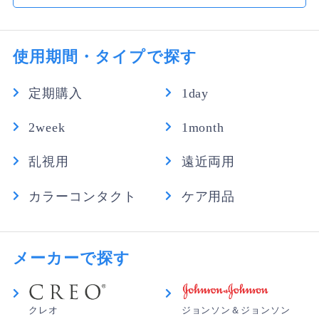
プルパック 1箱【300ml×3本】
2,884円
you さん
★
★
☆
☆
☆
（税込）
961円
1本あたり
使用期間・タイプで探す
乾燥が気になる
かわきやすく、2weekだけど汚れが取れにくく５日くら
オプティフリープラスダブルパック（360ｍ
定期購入
1day
いで交換しました。お値段安いので購入させてもらいま
ｌ×2本） 1箱
したが、次回からは違うものを選ぶつもりです。
1,720円
（税込）
2week
1month
860円
1本あたり
なちょ さん
★
★
★
★
☆
乱視用
遠近両用
【送料無料】エピカコールド3本パック 1箱
コンタクト着用感
カラーコンタクト
ケア用品
みずみずしくて違和感もなく長時間快適につけられるコ
1,810円
（税込）
ンタクトだと思います。
604円
1本あたり
メーカーで探す
クレオ
ジョンソン＆ジョンソン