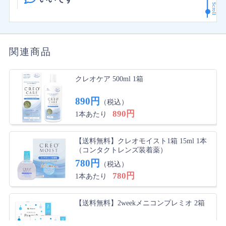
DIA
14.2mm
Scroll
２週間、つけ心地が良いです！！今までゴロゴロしたり
度数
球面度数
乾いたりしてたのですが、エアオプティクスアクアにし
-0.25～-8.00（0.25刻み）
てから全くありません。
-8.50～-10.00（0.50刻み）
関連商品
+0.25～+5.00（0.25刻み）
gocarp さん
★
★
★
☆
☆
含水率（％）
33%
クレオケア 500ml 1箱
コンタクトの度数
枚数
1箱6枚入(片眼3ヶ月分)
コンタクトの度数が少し合わなかった 次回は処方箋を
890円
（税込）
素材
シリコーンハイドロゲル
確認し注文します。
890円
1本あたり
医療機器承認番
22000BZX00109000
号
あか さん
★
★
★
★
★
【送料無料】クレオモイスト1箱 15ml 1本
販売元
日本アルコン株式会社
（コンタクトレンズ装着薬）
よかった
780円
（税込）
製造国
アメリカ合衆国、インドネシ
ゴロゴロせず、良かった！
780円
1本あたり
ア
※BC：ベースカーブ
【送料無料】2weekメニコンプレミオ 2箱
なお さん
★
★
★
★
☆
※DIA：レンズサイズ
心地よい
4,390円
（税込）