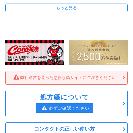
2,195円
1箱あたり
いろいろ使ったけど、コレが一番乾かなかったです。
【送料無料】2weekメニコンアテンション
こす さん
★
★
★
★
★
（近視用） 2箱
3,390円
エアオクティプスアクア
（税込）
1,695円
1箱あたり
使用していても付け心地が良い。
2ウィークフレッシュ 2箱
ぷー さん
★
★
★
★
★
3,020円
（税込）
愛用しています
弊社運営を装った悪質な偽サイトにご注意ください
1,510円
1箱あたり
他のメーカーのものよりも目がゴロゴロしにくく長年愛
用しています。
2ウィークファインUV 2箱
処方箋について
マサイ さん
★
★
★
★
★
必ずご確認ください
3,230円
（税込）
1,615円
1箱あたり
エアオプティクス
とてもいいです。
コンタクトの正しい使い方
【送料無料】コンセプトワンステップトリ