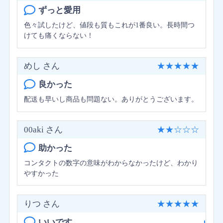
ずっと愛用
ング」と、保存液には涙となじみやすい成分をプ
ラスした「アクアモイスチャーシステム」を採用
色々試したけど、値段も質もこれが1番良い。長時間つ
し、汚れにくく乾いた環境でも涙とよくなじみ、
けても痛くならない！
レンズを乾燥から守ります。また、酸素透過性も
高く、つけ始めはもちろん、夕方からも快適なつ
めし さん
★
★
★
★
★
け心地が続きます。
良かった
※お求めの度数によってはメーカー直送にて発送
させていただく場合がございます（お支払い方法
配送も早いし商品も問題ない。ありがとうございます。
で銀行振込をお選びの場合）
00aki さん
★
★
☆
☆
☆
エアオプティクスアクア レンズスペック
助かった
製品名
エアオプティクスアクア
コンタクトの数字の意味がわからなかったけど、わかり
AIR OPTIX AQUA
やすかった
交換期限
2週間
装用
終日装用
りつ さん
★
★
★
★
★
BC
8.6mm
いいです