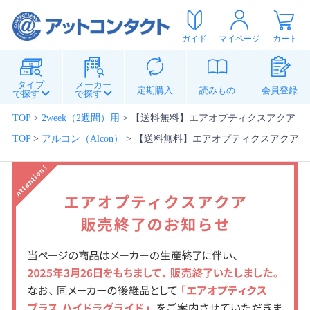
ガイド
マイページ
カート
タイプ
メーカー
定期購入
読みもの
会員登録
で探す
で探す
TOP
>
2week（2週間）用
>
【送料無料】エアオプティクスアクア 8
TOP
>
アルコン（Alcon）
>
【送料無料】エアオプティクスアクア 8