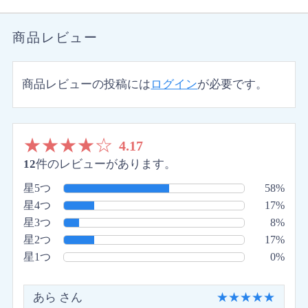
商品レビュー
商品レビューの投稿には
ログイン
が必要です。
★
★
★
★
☆
4.17
12
件のレビューがあります。
星5つ
58%
星4つ
17%
星3つ
8%
星2つ
17%
星1つ
0%
製品スペック
あら さん
★
★
★
★
★
独自の表面加工テクノロジー「プラズマコーティ