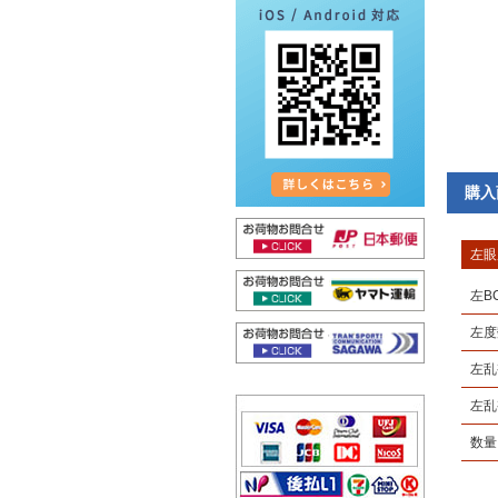
購入
左眼
左B
左度
左乱
左乱
数量