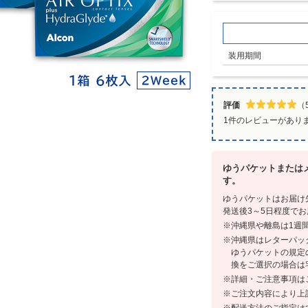
装用期間
評価
（5
1件のレビューがあり
ゆうパケットまたはメ
す。
ゆうパケットはお届け
発送後3～5日程度で
沖縄県や離島は1週
沖縄県はレターパッ
ゆうパケットの規定
換をご選択の場合は
詳細・ご注意事項は
ご注文内容により上
配送方法のご指定は