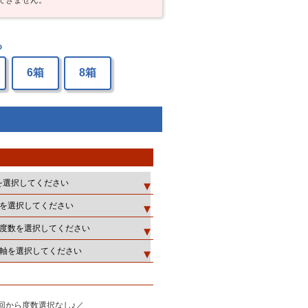
る
6箱
8箱
回から度数選択なし♪／