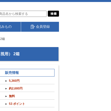
読みもの
会員登録
2箱
視用） 2箱
販売情報
5,360円
約2,680円
無料
53 ポイント