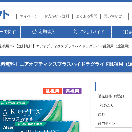
マイページ
お支払い・送料
よくある質問
買い物かご
ーで探す
定期購入
ご利用ガイド
乱視用
≫ 【送料無料】エアオプティクスプラスハイドラグライド乱視用（遠視用） 
送料無料】エアオプティクスプラスハイドラグライド乱視用（遠
販売価格（税込）
1箱あたり
送料
付与ポイント