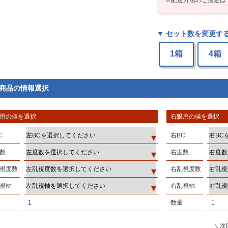
▼ セット数を変更す
1箱
4箱
商品の情報選択
用の値を選択
右眼用の値を選択
C
右BC
数
右度数
視度数
右乱視度数
視軸
右乱視軸
1
数量
1
＼次