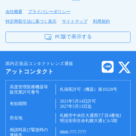
会社概要
プライバシーポリシー
特定商取引法に基づく表示
サイトマップ
利用規約
PC版で表示する
国内正規品コンタクトレンズ通販
アットコンタクト
高度管理医療機器等
札保医許可（機器）第10228号
販売業許可番号
製品スペック
2021年5月14日許可
有効期間
2027年5月13日迄
1日の終わりまでうるおい時間を楽しむ新世代ワ
ンデー。1日をもっとアクティブに過ごしたいあ
札幌市中央区大通西3丁目4番地1
所在地
明治安田生命札幌大通ビル5階
なたへ。
相談時及び緊急時の
0800-777-7777
連絡先