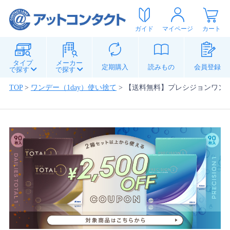
ガイド
マイページ
カート
タイプ
メーカー
定期購入
読みもの
会員登録
で探す
で探す
TOP
>
ワンデー（1day）使い捨て
>
【送料無料】プレシジョンワン 