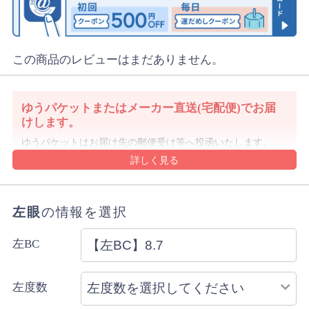
この商品のレビューはまだありません。
ゆうパケットまたはメーカー直送(宅配便)でお届
けします。
ゆうパケットはお届け先の郵便受け等へ投函いたします。
発送後3～5日程度でお届け予定です。
沖縄県や離島は1週間前後でのお届け予定となります。
沖縄県はレターパックでお届けする場合もございます。
ゆうパケットの規定のサイズを超える購入数の場合や代金
左眼
の情報を選択
引換をご選択の場合は宅配便にてお届けします。
詳細・ご注意事項はご利用ガイドをご確認ください。
左BC
ご注文内容により上記と異なる場合があります。
配送方法のご指定はできません。
左度数