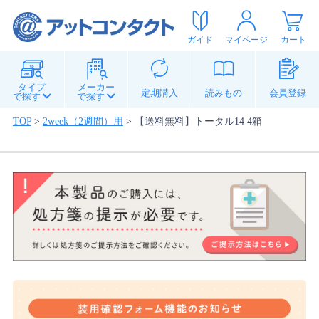
ガイド
マイページ
カート
タイプ
メーカー
定期購入
読みもの
会員登録
で探す
で探す
TOP
>
2week（2週間）用
>
【送料無料】トータル14 4箱