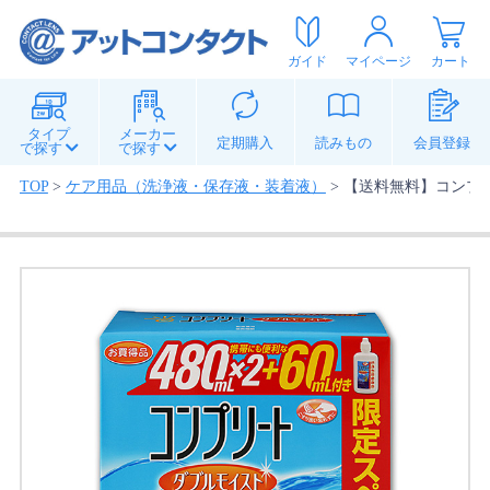
ガイド
マイページ
カート
タイプ
メーカー
定期購入
読みもの
会員登録
で探す
で探す
TOP
>
ケア用品（洗浄液・保存液・装着液）
>
【送料無料】コンプリート