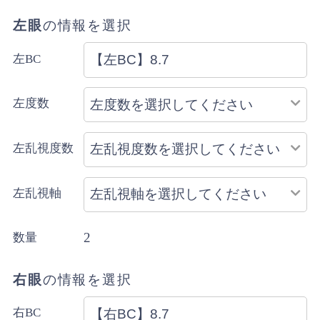
沖縄県はレターパックでお届けする場合もございます。
ゆうパケットの規定のサイズを超える購入数の場合や代金
左眼
の情報を選択
引換をご選択の場合は宅配便にてお届けします。
詳細・ご注意事項はご利用ガイドをご確認ください。
左BC
ご注文内容により上記と異なる場合があります。
配送方法のご指定はできません。
左度数
左乱視度数
左乱視軸
2
数量
右眼
の情報を選択
右BC