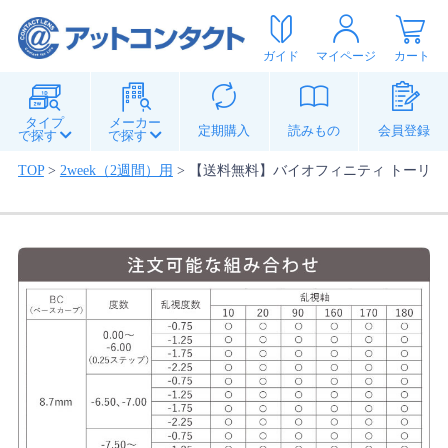
ガイド
マイページ
カート
タイプ
メーカー
定期購入
読みもの
会員登録
で探す
で探す
TOP
>
2week（2週間）用
>
【送料無料】バイオフィニティ トーリック