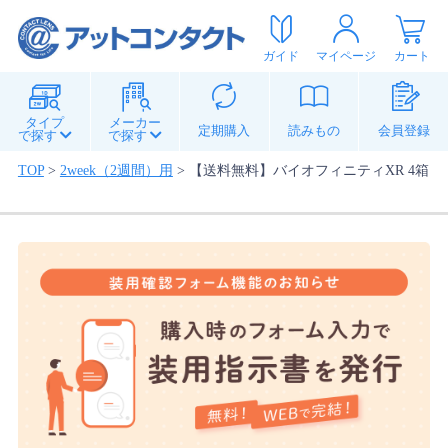
ガイド
マイページ
カート
タイプ
メーカー
定期購入
読みもの
会員登録
で探す
で探す
TOP
>
2week（2週間）用
>
【送料無料】バイオフィニティXR 4箱