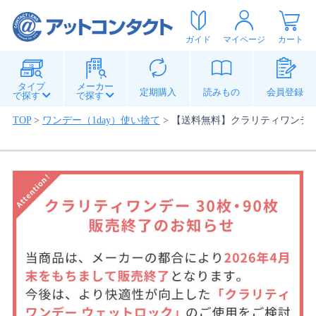
ガイド
マイページ
カート
タイプ
メーカー
定期購入
読みもの
会員登録
で探す
で探す
TOP
>
ワンデー（1day）使い捨て
>
【送料無料】クラリティワンデー 