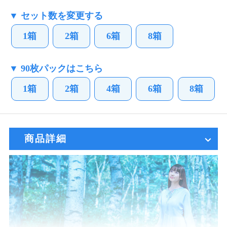
▼ セット数を変更する
1箱
2箱
6箱
8箱
▼ 90枚パックはこちら
1箱
2箱
4箱
6箱
8箱
商品詳細