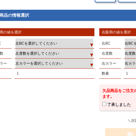
商品の情報選択
用の値を選択
右眼用の値を選択
C
右BC
数
右度数
ラー
右カラー
1
数量
1
欠品商品をご注文
ます。
了承しました
＼次
買