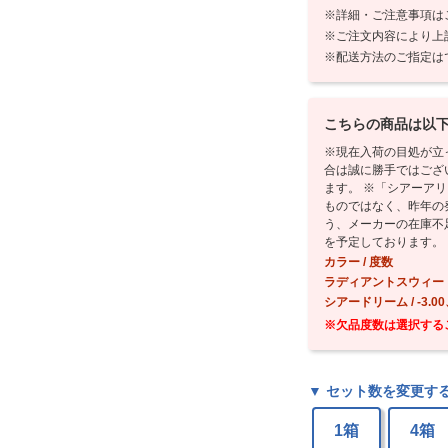
詳細・ご注意事項は
ご注文内容により上
配送方法のご指定は
こちらの商品は以
※現在入荷の目処が立
合は誠に勝手ではござ
ます。
※「シアーアリ
ものではなく、昨年の
う、メーカーの在庫不
を予定しております。
カラー / 度数
ラディアントスウィート /
シアードリーム / -3.00、
※欠品度数は選択する
▼ セット数を変更す
1箱
4箱