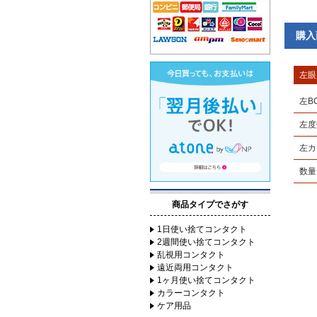
購入
左眼
左B
左度
左カ
数量
商品タイプでさがす
1日使い捨てコンタクト
2週間使い捨てコンタクト
乱視用コンタクト
遠近両用コンタクト
1ヶ月使い捨てコンタクト
カラーコンタクト
ケア用品