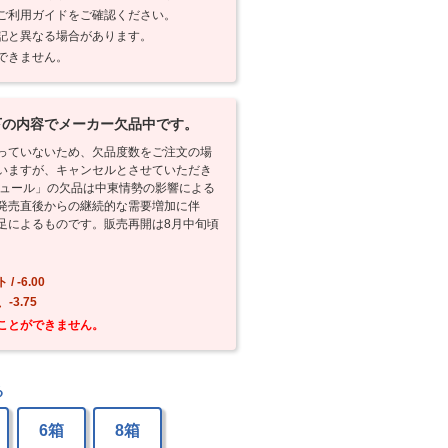
ご利用ガイドをご確認ください。
記と異なる場合があります。
できません。
下の内容でメーカー欠品中です。
っていないため、欠品度数をご注文の場
いますが、キャンセルとさせていただき
ュール」の欠品は中東情勢の影響による
発売直後からの継続的な需要増加に伴
足によるものです。販売再開は8月中旬頃
 -6.00
-3.75
ことができません。
る
6箱
8箱