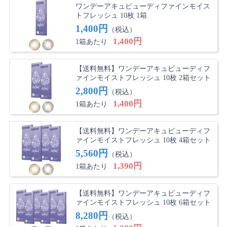
ルを愛用してますが今回はハニーも頼んでみました。届
ワンデーアキュビューディファインモイス
トフレッシュ 10枚 1箱
くのが楽しみです?
1,400円
（税込）
1,400円
1箱あたり
ヴェルニ さん
★
★
★
★
☆
良い
【送料無料】ワンデーアキュビューディフ
ァインモイストフレッシュ 10枚 2箱セット
久しぶりにカラコンでもしようと思い、インスタの広告
2,800円
で出ていたこの商品を買ってみました。コンタクトを入
（税込）
れるのが久しぶり過ぎて、涙を流しながら装着しまし
1,400円
1箱あたり
た。(商品に問題はないです！)装着したあとは問題な
く、逆に着けていることを忘れる瞬間もあり、今まで使
【送料無料】ワンデーアキュビューディフ
った中で一番ゴロゴロなど違和感なく過ごせました。た
ァインモイストフレッシュ 10枚 4箱セット
だ、私は５～６時間くらいすると浮いてくる感じはあり
5,560円
（税込）
ました。度なしのグレーゼルとハニーを購入。まだグレ
1,390円
ーゼルしか使っていませんが、ハーフeyeみたいで色味
1箱あたり
がカッコ良かったです。派手過ぎず気に入りました。リ
ピ決定！ハニーも使うのが楽しみ。ローズも気になって
【送料無料】ワンデーアキュビューディフ
るので、次回購入してみようと思ってます。
ァインモイストフレッシュ 10枚 6箱セット
8,280円
（税込）