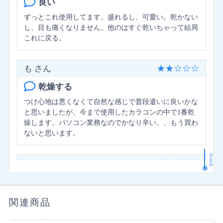
良い
ずっとこれ使用してます。盛れるし、可愛い。乾かない
し、目も痛くなりません。他のはすぐ乾いちゃって結局
これに戻る。
も さん
★
★
☆
☆
☆
乾燥する
つけ心地は悪くなくて自然な感じで普段遣いに良いかな
と思いましたが、今まで使用したカラコンの中で1番乾
燥します。パソコン業務なのでかなり辛い、、もう買わ
ないと思います。
Scroll
nana さん
★
★
★
★
★
いいカラコン
いろいろ度ありのカラーコンタクトを試してきましたが
関連商品
すごく発色がよくて好きです??今まで頼んでたやつをや
めてこのコンタクトに変えることにしました。グレーゼ