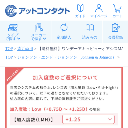
ガイド
マイページ
カート
タイプ
メーカー
定期購入
読みもの
会員登録
で探す
で探す
TOP
>
遠近両用
>
【送料無料】ワンデーアキュビューオアシスMAX 
TOP
>
ジョンソン・エンド・ジョンソン（Johnson & Johnson）
>
【