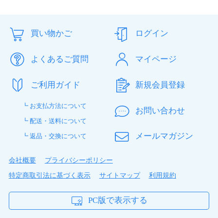
のレンズを付けてる時だけぼやける。ダメだこりゃー！
金の無駄に終わりました。
買い物かご
ログイン
はるpom さん
★
★
★
★
★
よくあるご質問
マイページ
安いしつけ心地も良い
目の乾燥、異物感があり色々試して毎月9,000円近いも
ご利用ガイド
新規会員登録
のを購入してました。ふと、安いものないのかなと検索
し安すぎて怖かったですが、、、今まで何だったの
┗ お支払方法について
お問い合わせ
か、、、とてもつけ心地よく目にもお財布にも優しいコ
┗ 配送・送料について
ンタクトレンズです。早く出会いたかったなぁ\\\
メールマガジン
┗ 返品・交換について
ゆーき さん
★
★
☆
☆
☆
会社概要
プライバシーポリシー
あくまでつなぎ
特定商取引法に基づく表示
サイトマップ
利用規約
使用感は本当に終わっている。包装の中に裏向きで入っ
てることが多くある。また、つけた後一発目の瞬きでも
PC版で表示する
う外れることも。同じ度数でもほかのコンタクトよりも
明らかに見えにくく、常にゴロゴロしている。とはいえ