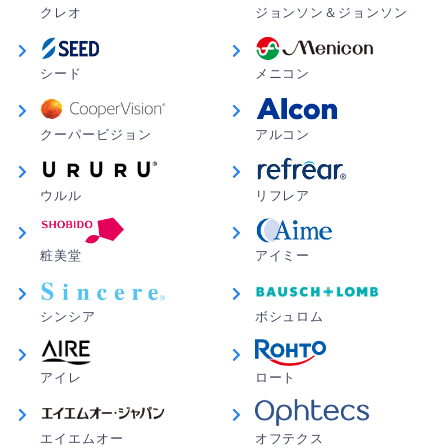
仕事から帰宅までの12時間つけっぱなし全然乾かないし
クレオ
ジョンソン＆ジョンソン
取れなくていいです！ずっとリピートさせて頂きます！
シード
メニコン
あ さん
★
★
★
★
★
クレオコンタクト
クーパービジョン
アルコン
とてもよかった！！目も乾きにくく使いやすかったで
す！！
ウルル
リフレア
ひな さん
★
★
★
★
★
粧美堂
アイミー
違和感無し
違和感なく使用できました
シンシア
ボシュロム
ദ്ദിᐢ- ̫-ᐢ₎ さん
★
☆
☆
☆
☆
アイレ
ロート
ぼやける
いつものコンタクトからこれに切り替えて使用。やたら
エイエムオー
オフテクス
と視界がぼやけて急に視力下がった?と焦りました。こ