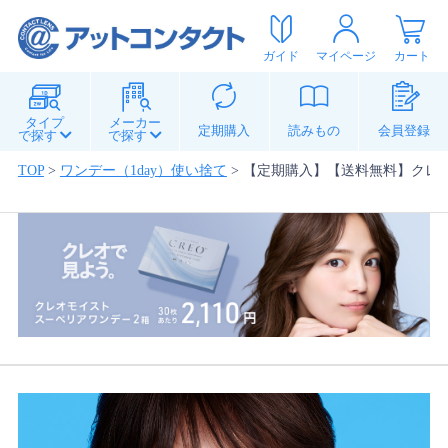
ガイド
マイページ
カート
タイプ
メーカー
定期購入
読みもの
会員登録
で探す
で探す
TOP
>
ワンデー（1day）使い捨て
>
【定期購入】【送料無料】クレオワ