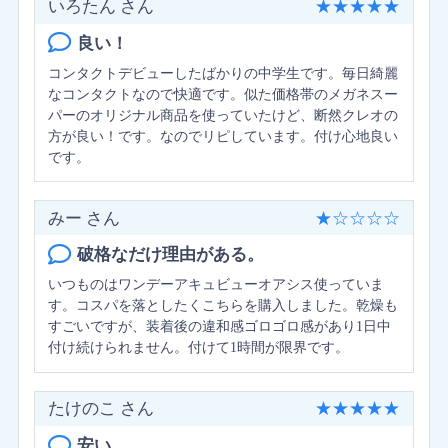
いろたん さん
★
★
★
★
★
良い！
コンタクトデビューしたばかりの中学生です。毎日綺麗
なコンタクトなので快適です。似た価格帯のメガネスー
パーのオリジナル商品を使っていたけど、断然クレオの
方が良い！です。なのでリピしています。付け心地良い
です。
みー さん
★
☆
☆
☆
☆
破格なだけ理由がある。
いつものはワンデーアキュビューオアシス使っていま
す。コスパを落としたくこちらを購入しました。乾燥も
すごいですが、装着後の違和感ゴロゴロ感があり1日中
付け続けられません。付けて1時間が限界です。
たけのこ さん
★
★
★
★
★
安い