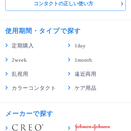
コンタクトの正しい使い方
こんなにいいコンタクトはない！！
初めてつけてみて一日目なのですがもうリピ確です！つ
けた瞬間から軽くてつけてる感覚すらないようなくらい
で、外す時も今まで苦戦していたのですが一発でするっ
使用期間・タイプで探す
と外せました！こんなにも使い心地がよくて安いコンタ
クトはないです！本当に最高のコンタクトです！！
定期購入
1day
かよ さん
★
★
★
★
★
2week
1month
目の違和感なし
乱視用
遠近両用
付け心地一番いいし目が乾燥しないのでリピート確定で
す
カラーコンタクト
ケア用品
ねこねこ さん
★
★
★
★
★
乾かなくていい！
メーカーで探す
メガネ屋さんのお試しコンタクトしたらすぐに取れたり
厚みもあったように感じましたがこちらを試してみたら