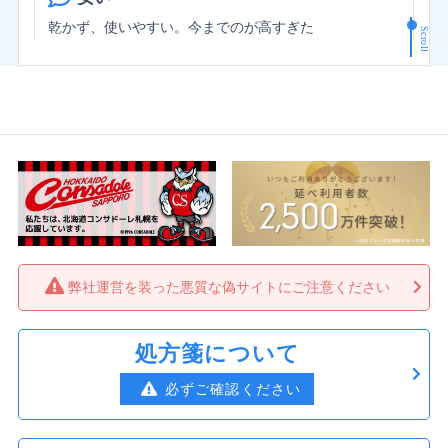
乾かず、使いやすい。今までのが高すぎた
Scroll
まほ さん
★
★
★
★
★
コスパ最高
ワンデーアキュビューから乗り換えました。他の安いワ
ンデーではゴロゴロしたり入れた瞬間から痛かったりす
るものもありましたが、クレオでは大丈夫でした。乾燥
もせず、とても使いやすいです。
たか さん
★
★
★
★
★
弊社運営を装った悪質な偽サイトにご注意ください
コスパ
数年使用してますが、使用感良好です。価格も安いし助
処方箋について
かってます。
必ずご確認ください
さや さん
★
★
★
★
★