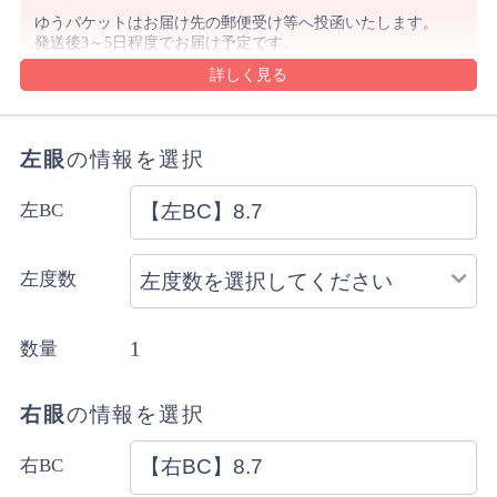
ゆうパケットはお届け先の郵便受け等へ投函いたします。
発送後3～5日程度でお届け予定です。
沖縄県や離島は1週間前後でのお届け予定となります。
沖縄県はレターパックでお届けする場合もございます。
ゆうパケットの規定のサイズを超える購入数の場合や代金
引換をご選択の場合は宅配便にてお届けします。
左眼
の情報を選択
詳細・ご注意事項はご利用ガイドをご確認ください。
ご注文内容により上記と異なる場合があります。
左BC
配送方法のご指定はできません。
左度数
1
数量
右眼
の情報を選択
右BC