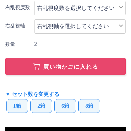
右乱視度数
右乱視軸
2
数量
買い物かごに入れる
▼ セット数を変更する
1箱
2箱
6箱
8箱