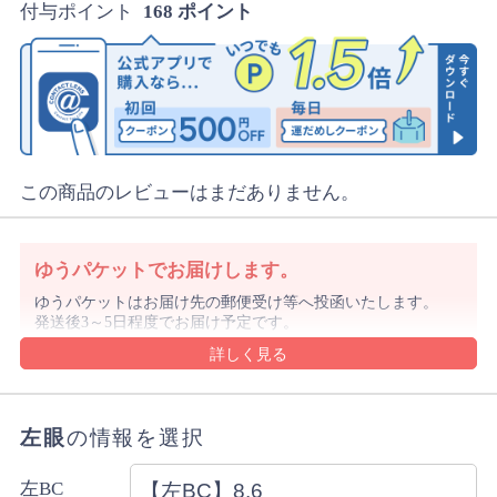
付与ポイント
168 ポイント
この商品のレビューはまだありません。
ゆうパケットでお届けします。
ゆうパケットはお届け先の郵便受け等へ投函いたします。
発送後3～5日程度でお届け予定です。
沖縄県や離島は1週間前後でのお届け予定となります。
沖縄県はレターパックでお届けする場合もございます。
ゆうパケットの規定のサイズを超える購入数の場合や代金
引換をご選択の場合は宅配便にてお届けします。
左眼
の情報を選択
詳細・ご注意事項はご利用ガイドをご確認ください。
ご注文内容により上記と異なる場合があります。
左BC