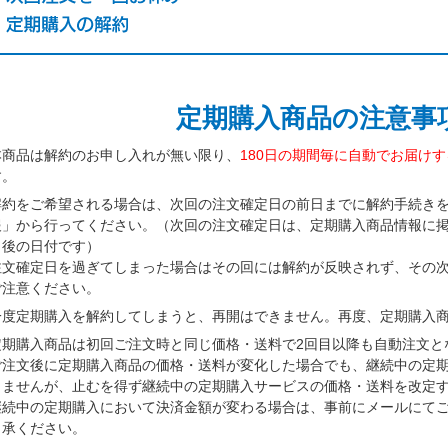
定期購入商品の注意事
本商品は解約のお申し入れが無い限り、
180日の期間毎に自動でお届け
す。
解約をご希望される場合は、次回の注文確定日の前日までに解約手続きを「
報」から行ってください。（次回の注文確定日は、定期購入商品情報に掲
日後の日付です）
注文確定日を過ぎてしまった場合はその回には解約が反映されず、その
ご注意ください。
一度定期購入を解約してしまうと、再開はできません。再度、定期購入
定期購入商品は初回ご注文時と同じ価格・送料で2回目以降も自動注文と
ご注文後に定期購入商品の価格・送料が変化した場合でも、継続中の定
りませんが、止むを得ず継続中の定期購入サービスの価格・送料を改定
継続中の定期購入において決済金額が変わる場合は、事前にメールにて
了承ください。