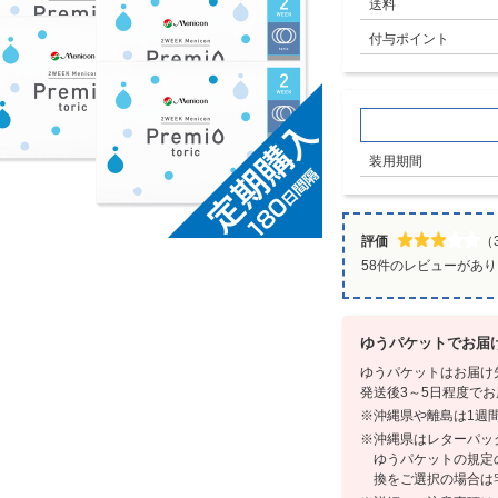
送料
付与ポイント
装用期間
評価
（3
58件のレビューがあ
ゆうパケットでお届
ゆうパケットはお届け
発送後3～5日程度で
沖縄県や離島は1週
沖縄県はレターパッ
ゆうパケットの規定
換をご選択の場合は