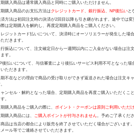
定期購入商品は通常購入商品と同時にご購入いただけません。
定期購入商品のお支払方法は
クレジットカード、銀行振込、NP後払い
と
決済方法は初回注文時の決済が2回目以降も引き継がれます。途中では変
の際は定期購入を解約し、再度定期購入商品をご購入ください。
クレジットカード払いについて、決済時にオーソリエラーが発生した場
いただきます。
銀行振込について、注文確定日から一週間以内にご入金がない場合は注
きます。
NP後払いについて、与信審査により後払いサービス利用不可となった場
ていただきます。
長期不在などの理由で商品の受け取りができず返送された場合は注文キ
す。
キャンセル・解約となった場合、定期購入商品を再度ご購入いただくこ
ます。
定期購入商品をご購入の際に、
ポイント・クーポンは原則ご利用いただ
定期購入商品には、
ご購入ポイントが付与されません
。予めご了承くだ
本商品は当店の都合により販売を終了させていただく場合がございます
はメール等でご連絡させていただきます。