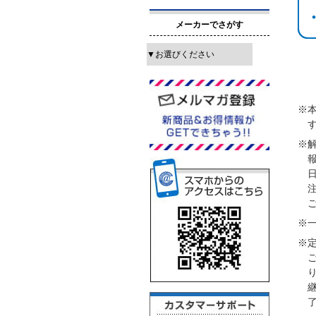
メーカーでさがす
※
※
※
※