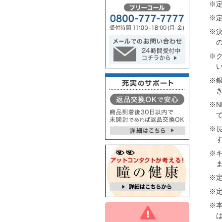
※
※
※
※
※
※
※
※
※
※
※