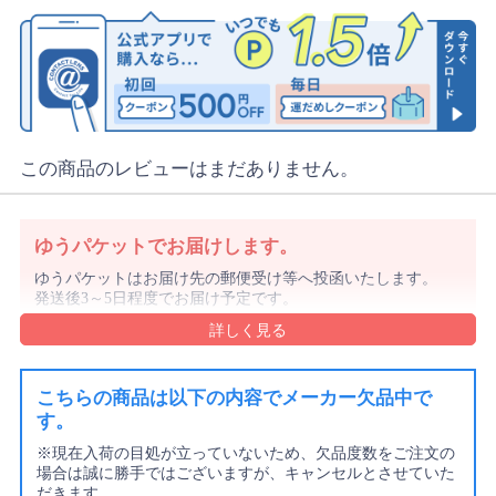
この商品のレビューはまだありません。
ゆうパケットでお届けします。
ゆうパケットはお届け先の郵便受け等へ投函いたします。
発送後3～5日程度でお届け予定です。
沖縄県や離島は1週間前後でのお届け予定となります。
沖縄県はレターパックでお届けする場合もございます。
ゆうパケットの規定のサイズを超える購入数の場合や代金
引換をご選択の場合は宅配便にてお届けします。
こちらの商品は以下の内容でメーカー欠品中で
す。
詳細・ご注意事項はご利用ガイドをご確認ください。
ご注文内容により上記と異なる場合があります。
※現在入荷の目処が立っていないため、欠品度数をご注文の
場合は誠に勝手ではございますが、キャンセルとさせていた
配送方法のご指定はできません。
だきます。