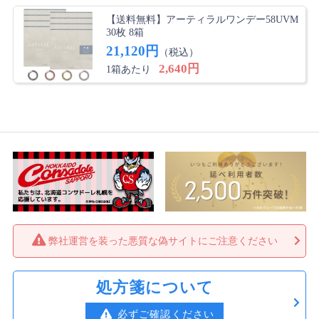
【送料無料】アーティラルワンデー58UVM
30枚 8箱
21,120円
（税込）
2,640円
1箱あたり
弊社運営を装った悪質な偽サイトにご注意ください
処方箋について
必ずご確認ください