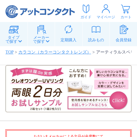
ガイド
マイページ
カート
タイプ
メーカー
定期購入
読みもの
会員登録
で探す
で探す
TOP
>
カラコン（カラーコンタクトレンズ）
>
アーティラルスペリア
ただいまメーカーによる欠品が全度数にて