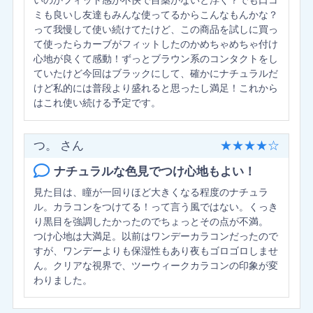
いのかフィット感が不快で目薬がないと浮く？でも口コ
ミも良いし友達もみんな使ってるからこんなもんかな？
って我慢して使い続けてたけど、この商品を試しに買っ
て使ったらカーブがフィットしたのかめちゃめちゃ付け
心地が良くて感動！ずっとブラウン系のコンタクトをし
ていたけど今回はブラックにして、確かにナチュラルだ
けど私的には普段より盛れると思ったし満足！これから
はこれ使い続ける予定です。
つ。 さん
★
★
★
★
☆
ナチュラルな色見でつけ心地もよい！
見た目は、瞳が一回りほど大きくなる程度のナチュラ
ル。カラコンをつけてる！って言う風ではない。くっき
り黒目を強調したかったのでちょっとその点が不満。
つけ心地は大満足。以前はワンデーカラコンだったので
すが、ワンデーよりも保湿性もあり夜もゴロゴロしませ
ん。クリアな視界で、ツーウィークカラコンの印象が変
わりました。