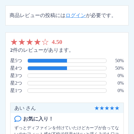
商品レビューの投稿には
ログイン
が必要です。
★
★
★
★
☆
4.50
2
件のレビューがあります。
星5つ
50%
星4つ
50%
星3つ
0%
星2つ
0%
星1つ
0%
あい さん
★
★
★
★
★
お気に入り！
ずっとディファインを付けていたけどカーブが合ってな