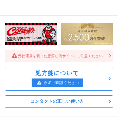
【送料無料】アーティラルスペリア2ウィー
ク4箱
8,490円
（税込）
2,123円
1箱あたり
【送料無料】アーティラルスペリア2ウィー
ク6箱
12,210円
（税込）
弊社運営を装った悪質な偽サイトにご注意ください
2,035円
1箱あたり
【送料無料】アーティラルスペリア2ウィー
処方箋について
ク8箱
必ずご確認ください
16,280円
（税込）
2,035円
1箱あたり
コンタクトの正しい使い方