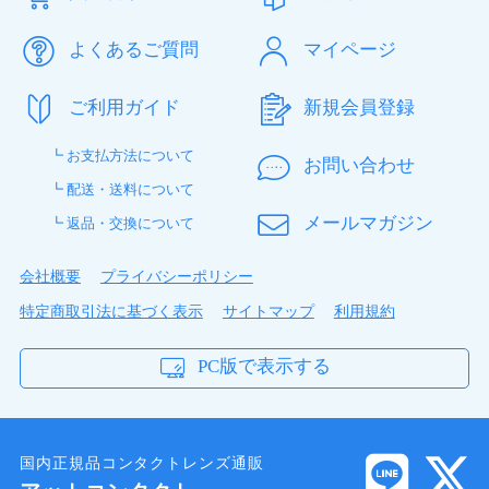
製品スペック
よくあるご質問
マイページ
素顔より私らしく 自然に可愛らしくいつもの自
分を引き立てる。瞳のコンプレックスを解消す
ご利用ガイド
新規会員登録
る“瞳のファンデーション”として毎日心地よく使
える“コスメコンタクト”です。
┗ お支払方法について
お問い合わせ
┗ 配送・送料について
アーティラルスペリア2ウィーク レンズスペ
ック
メールマガジン
┗ 返品・交換について
製品名
アーティラルスペリア2ウィー
会社概要
プライバシーポリシー
ク
特定商取引法に基づく表示
サイトマップ
利用規約
装用期間
2週間交換
装用
終日装用
PC版で表示する
BC
8.6mm
DIA
14.0mm
カラー
ブラック
国内正規品コンタクトレンズ通販
ブラウン