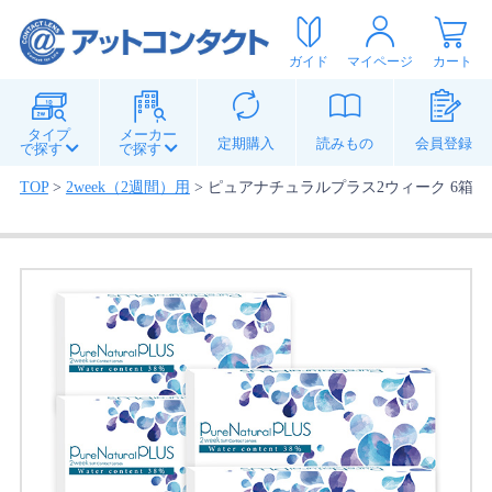
ガイド
マイページ
カート
タイプ
メーカー
定期購入
読みもの
会員登録
で探す
で探す
TOP
>
2week（2週間）用
>
ピュアナチュラルプラス2ウィーク 6箱