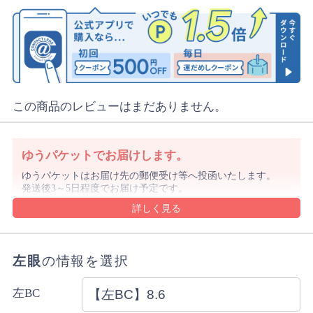
この商品のレビューはまだありません。
ゆうパケットでお届けします。
ゆうパケットはお届け先の郵便受け等へ投函いたします。
発送後3～5日程度でお届け予定です。
沖縄県や離島は1週間前後でのお届け予定となります。
沖縄県はレターパックでお届けする場合もございます。
ゆうパケットの規定のサイズを超える購入数の場合や代金
引換をご選択の場合は宅配便にてお届けします。
左眼
の情報を選択
詳細・ご注意事項はご利用ガイドをご確認ください。
ご注文内容により上記と異なる場合があります。
左BC
配送方法のご指定はできません。