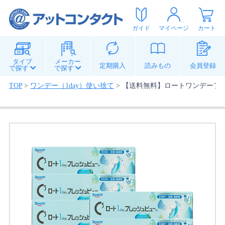
ガイド
マイページ
カート
タイプ
メーカー
定期購入
読みもの
会員登録
で探す
で探す
TOP
>
ワンデー（1day）使い捨て
>
【送料無料】ロートワンデーフレッ