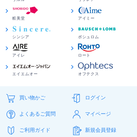
粧美堂
アイミー
シンシア
ボシュロム
アイレ
ロート
製品スペック
エイエムオー
オフテクス
ロートワンデーフレッシュビューリッチモイ
スト2 レンズスペック
買い物かご
ログイン
医療機器
30700BZX00262000
承認番号
よくあるご質問
マイページ
商品名
ロート1dayフレッシュビュー®リッ
チモイスト2／30枚入り・90枚入り
ご利用ガイド
新規会員登録