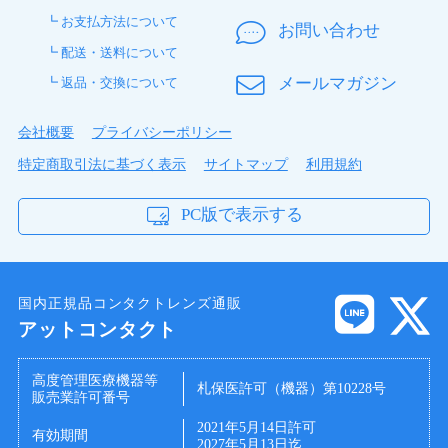
製品名
ワンデー フレッシュビュー N
┗ お支払方法について
お問い合わせ
販売元
ロートニッテン株式会社
┗ 配送・送料について
製造国名
台湾
メールマガジン
┗ 返品・交換について
枚数
1箱 30枚入(片眼1ヶ月分)
1箱 90枚入(片眼3ヶ月分)
会社概要
プライバシーポリシー
使用期間
1day
特定商取引法に基づく表示
サイトマップ
利用規約
BC（ベー
8.6mm
スカー
PC版で表示する
ブ）
度数（球
+0.25 ～ +3.00（0.25ステップ）
面度数）
-0.25 ～ -6.00（0.25ステップ）
国内正規品コンタクトレンズ通販
-6.50 ～ -12.00（0.50ステップ）
アットコンタクト
レンズ直
14.2mm
径
高度管理医療機器等
札保医許可（機器）第10228号
販売業許可番号
中心厚
0.08mm
2021年5月14日許可
含水率
58%
有効期間
2027年5月13日迄