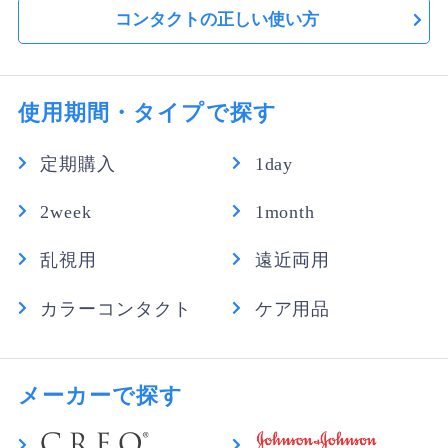
商品の性能表を見るとすごく良さげでしたが、レビュー
コンタクトの正しい使い方
が少なくて正直購入を悩んでいました。いざ買って装着
すると、とても良い着け心地。他のコンタクトでは装着
時にゴロつきや違和感を感じますが、私の場合は目にフ
ィットしたのか本当に違和感なく装着出来ました。ま
使用期間・タイプで探す
た、私はコンタクトを1日着けていると夕方頃から、違
和感やゴロつきを感じる事が多いのですが、こちらのコ
ンタクトは1日着けていても目への負担を感じずにスト
定期購入
1day
レスなく過ごせました。合う合わないがあるのかもしれ
ませんが、是非おすすめしたい商品です。
2week
1month
乱視用
遠近両用
A さん
★
★
★
★
★
違和感なし
カラーコンタクト
ケア用品
某生感覚レンズから乗り換えです。もう少し安価な乗り
換え先を…と探していたところプラネアに出会いまし
た。値段も手頃、装用感も良く、BC8.8という条件を満
たすものはまず無いので助かってます。夕方の乾燥具合
メーカーで探す
は若干劣りますが、どんなコンタクトでもデスクワーク
すれば絶対乾くのでそこは気になりませんでした。はじ