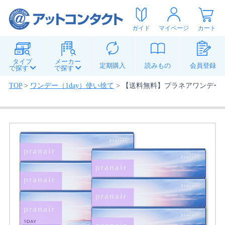
ガイド
マイページ
カート
タイプ
メーカー
定期購入
読みもの
会員登録
で探す
で探す
TOP
>
ワンデー（1day）使い捨て
>
【送料無料】プラネアワンデー 