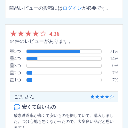
商品レビューの投稿には
ログイン
が必要です。
★
★
★
★
☆
4.36
14
件のレビューがあります。
星5つ
71%
星4つ
14%
星3つ
0%
星2つ
7%
星1つ
7%
ごま さん
★
★
★
★
☆
安くて良いもの
酸素透過率が高くて安いものを探していて、購入しまし
た。つけ心地も悪くなかったので、大変良い品だと思い
ます！