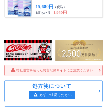
15,680円
継続決定！！
（税込）
1,960円
1箱あたり
ワンデーアキュビューオアシスを使ってましたが、価格
が高いのもあり、装着感が似ているものを探していまし
た。スペックを見ると似ていたのでお試し2枚入りで使
用感を確認したところ、ほとんど違いがなかったです。
今後継続して使いたいと思います！
み さん
★
★
★
★
★
リピします！
どんなコンタクトもカラコンも目がゴロゴロしてて半日
で付け替えていたのに、このコンタクトは1日中ゴロゴ
弊社運営を装った悪質な偽サイトにご注意ください
ロせず付けてられます！乾燥もほとんど無くこれからも
使いたいです！
処方箋について
オレンジ さん
★
★
★
★
★
必ずご確認ください
今後も買います