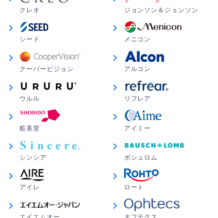
めは処方箋が要らないという点で若干不安ではありまし
クレオ
ジョンソン＆ジョンソン
たが、半年使って特に問題ないので満足です。
シード
メニコン
マロン さん
★
★
★
★
★
届いてすぐ試しに付けた
クーパービジョン
アルコン
シンシアSが店舗専売品になってて代用品探してたらこ
れに辿り着きました。全く一緒で違和感なく自分には合
ってるなと思う！
ウルル
リフレア
meme さん
★
★
★
★
★
粧美堂
アイミー
とても良い
眼科から処方された別のシンシア製品を使っていました
シンシア
ボシュロム
が、少し高くて値段を少し抑えたいと思い同じシンシア
から出ているこちらの商品を購入させていただきまし
アイレ
ロート
た。1週間と少し使っていますが、目薬不要です。1日乾
燥しませんし、違和感がなく馴染みが良いため、コンタ
クトをつけていることを忘れてしまいそうになります。
エイエムオー
オフテクス