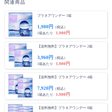
関連商品
価格以上の使い心地でリピート確定
安価でありながら酸素透過率が高い点に魅力を感じて購
入しました。実際に使ってみて、とても満足していま
プラネアワンデー 1箱
す。以前使用していたコンタクトと比べて装着しやす
く、適度な厚みがあるため、扱いやすく丈夫な印象を受
1,980円
（税込）
けました。毎日平均12時間ほど使用していますが、乾燥
1,980円
1箱あたり
も気になりません。あえて気になる点を挙げるとすれ
ば、箱からコンタクトを取り出しにくいところです。自
【送料無料】プラネアワンデー 2箱
分の目にはよく合っていたので、今後も継続して使用し
たいと思います。
3,960円
（税込）
1,980円
1箱あたり
ゆきりん さん
★
★
☆
☆
☆
装着しにくい
【送料無料】プラネアワンデー 4箱
レンズはかなり分厚く、ブヨブヨしてます。形状も形が
7,920円
（税込）
出来上がっているため、装着がすごくしにくい。リピは
1,980円
なしです。
1箱あたり
【送料無料】プラネアワンデー 8箱
an さん
★
★
★
★
★