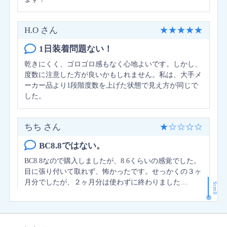
H.O さん
★
★
★
★
★
1日装着問題ない！
乾きにくく、ゴロゴロ感もなく心地よいです。しかし、
度数に注意した方が良いかもしれません。私は、大手メ
ーカー品より1段階度数を上げた状態で見え方が同じで
した。
ちち さん
★
☆
☆
☆
☆
BC8.8ではない。
BC8.8なので購入しましたが、8.6くらいの感覚でした。
目に張り付いて取れず、怖かったです。せっかくの３ヶ
月分でしたが、２ヶ月分は使わずに終わりました…
Scroll
視界SSランカー さん
★
★
★
★
★