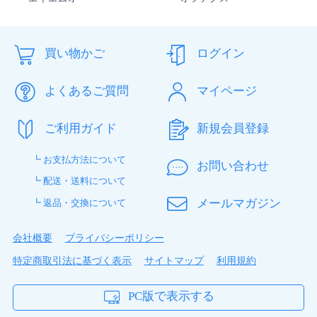
ちくわ さん
★
★
★
★
★
買い物かご
ログイン
すごく良いです。
もともとドライアイの私が初めてこれは良い！と思った
よくあるご質問
マイページ
コンタクトです。含水率は低いけどドライアイには最適
で、つけ心地もすごく良いです。安くていいコンタクト
に出会いました。
ご利用ガイド
新規会員登録
┗ お支払方法について
joyfull さん
★
★
★
★
☆
お問い合わせ
┗ 配送・送料について
良いかも！
メールマガジン
┗ 返品・交換について
有名メーカーでは無かったので心配でしたが、製品スペ
ックなど以前使っていたメーカー品とほぼ同じだったの
会社概要
プライバシーポリシー
で試してみたところ、思いのほか良い感じでリピートさ
せてもらいました。長時間装着していると少し乾燥を感
特定商取引法に基づく表示
サイトマップ
利用規約
じるので、そこだけメーカー品と差がでるかなぁ？とい
うくらいです。昨今の物価高でこのスペックのコンタク
PC版で表示する
トがこのお値段で買えるのはかなりありがたいです。