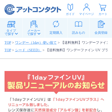
ガイド
マイページ
カート
タイプ
メーカー
定期購入
読みもの
会員登録
で探す
で探す
TOP
>
ワンデー（1day）使い捨て
>
【送料無料】ワンデーファイン U
TOP
>
シード（SEED）
>
【送料無料】ワンデーファイン UV プラス