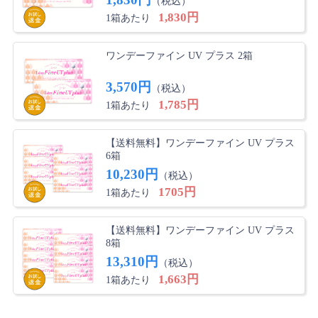
（税込）
1,830円
1箱あたり
あるぱか さん
★
★
★
★
★
ワンデーファイン UV プラス 2箱
すぐ届きました
3,570円
初めて、コンタクトをネットで購入しました。簡単に買
（税込）
うことができ、注文後すぐに届きました。 また利用し
1,785円
1箱あたり
たいです。
【送料無料】ワンデーファイン UV プラス
6箱
トピ子 さん
★
★
★
★
★
10,230円
（税込）
つけ心地、抜群
1705円
1箱あたり
いろんなコンタクトを試しましたが、このコンタクトが
一番つけ心地が良かったです。
【送料無料】ワンデーファイン UV プラス
8箱
13,310円
（税込）
なおっち さん
★
★
★
★
★
1,663円
1箱あたり
使いやすいです！
色々試してみましたが、安い上につけ心地も良いので、