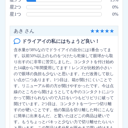
星2つ
0%
星1つ
0%
あき さん
★
★
★
★
★
ドライアイの私にはちょうど良い！
含水量が38%なのでドライアイの自分には1番合ってま
す。以前50%以上のものをつけたら乾燥して眼球から取
り出すのに非常に苦労しました。コンタクトを付け始め
た14歳から7年間愛用してます！レンズが比較的小さい
ので眼球の負担も少ないと思います。ただ改善して欲し
い点が二つあります。1つ目は、箱が開けにくいことで
す。リニューアル前の方が開けやすかったです。今は点
線のところから開けようとしても中のコンタクトにぶつ
かって開けられないので入口をいつもビリビリに破って
開けています。2つ目は、コンタクトを一つ一つ切り離
すのが硬いことです。他の製品を切り離した時にこんな
に簡単に出来るんだ、と驚いたほどこの商品は硬いで
す。もうちょっとパキッと少ない力で切り離せたらいい
と思います。この製品は多分私が死ぬまで買い続けるも