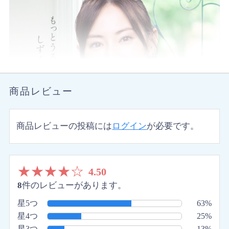
商品レビュー
商品レビューの投稿には
ログイン
が必要です。
★
★
★
★
☆
4.50
8
件のレビューがあります。
星5つ
63%
星4つ
25%
星3つ
13%