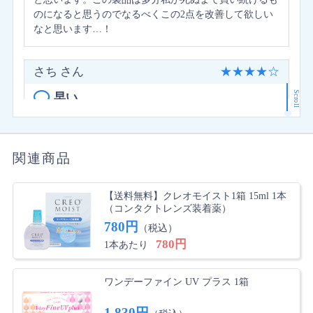
のになると思うのでなるべくこの2点を改善して欲しい
なと思います…！
さち さん
★
★
★
★
☆
Scroll
早い
以前から使用してるレンズが安くて、届くのも早かった
^_^ でも友達追加したのにクーポンを使用するのを忘れ
てしまった
関連商品
いちゃん さん
★
★
★
☆
☆
【送料無料】クレオモイスト1箱 15ml 1本
（コンタクトレンズ装着薬）
可もなく不可もなく
780円
（税込）
普通のソフトコンタクトといった感じです。 装着液な
780円
1本あたり
どを使わないで長時間着用すると視界が霞んで来たり、
ずれたりということがありました。目に異常が無い方は
問題なく使用できると思いますが、自分に合う装着液と
ワンデーファイン UV プラス 1箱
セットで使用すればドライアイの方でも大丈夫かと思い
ます。
1,830円