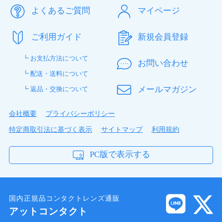
よくあるご質問
マイページ
ご利用ガイド
新規会員登録
┗ お支払方法について
お問い合わせ
┗ 配送・送料について
メールマガジン
┗ 返品・交換について
製品スペック
会社概要
プライバシーポリシー
「シード ワンデーファインUVプラス」は、中心
特定商取引法に基づく表示
サイトマップ
利用規約
厚わずか0.05mmの超薄型レンズ。しかもレンズ
周辺部がなめらかなシード独自のデザインで、1
PC版で表示する
日ずっと快適なつけ心地です。1日使い捨てコン
タクトレンズならではの清潔さと手軽さに加え
て、快適な装用感、クリアな視界、そして取扱い
やすさもひとつにしました。さらに今回UVカッ
国内正規品コンタクトレンズ通販
トもついて紫外線対策も万全！
アットコンタクト