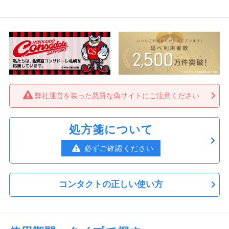
買い続けやすいです。 アットコンタクトさんからの発
送も迅速だったので、これからもお世話になるつもりで
す。
ほたぽん さん
★
★
★
★
★
気に入りました
使い心地が良く又リピしたいとおもいます。早くて安く
弊社運営を装った悪質な偽サイトにご注意ください
てありがたいです。又よろしくお願いします。
処方箋について
お母ちゃん さん
★
★
★
★
☆
必ずご確認ください
満足
注文したらすぐに届くのが嬉しいです。 つけ心地もい
いので満足ですが、時々形がおかしいレンズがあるのが
コンタクトの正しい使い方
残念です。