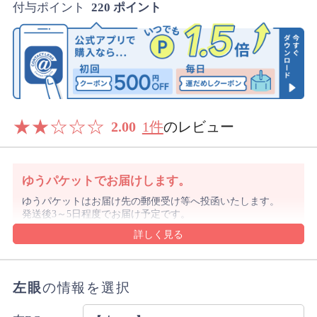
付与ポイント
220 ポイント
★
★
☆
☆
☆
2.00
1件
のレビュー
ゆうパケットでお届けします。
ゆうパケットはお届け先の郵便受け等へ投函いたします。
発送後3～5日程度でお届け予定です。
沖縄県や離島は1週間前後でのお届け予定となります。
沖縄県はレターパックでお届けする場合もございます。
ゆうパケットの規定のサイズを超える購入数の場合や代金
引換をご選択の場合は宅配便にてお届けします。
左眼
の情報を選択
詳細・ご注意事項はご利用ガイドをご確認ください。
ご注文内容により上記と異なる場合があります。