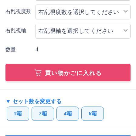
右乱視度数
右乱視軸
4
数量
買い物かごに入れる
▼ セット数を変更する
1箱
2箱
4箱
6箱