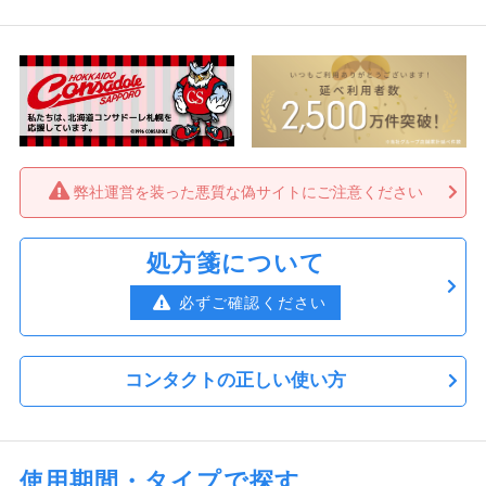
トーリック 2箱
5,920円
（税込）
2,960円
1箱あたり
【送料無料】2ウィークファイン UV プラス
トーリック 4箱
11,100円
（税込）
弊社運営を装った悪質な偽サイトにご注意ください
2,775円
1箱あたり
【送料無料】2ウィークファイン UV プラス
処方箋について
トーリック 6箱
必ずご確認ください
16,590円
（税込）
2,765円
1箱あたり
コンタクトの正しい使い方
使用期間・タイプで探す