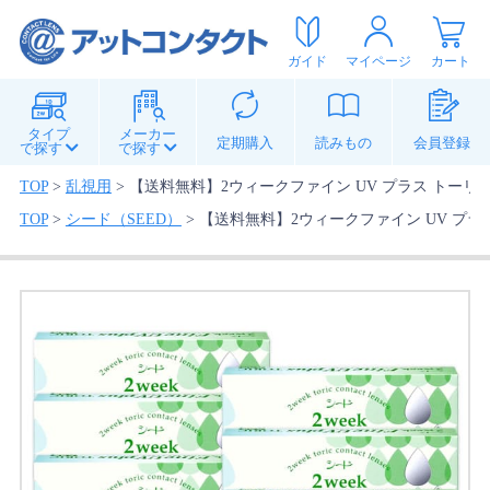
ガイド
マイページ
カート
タイプ
メーカー
定期購入
読みもの
会員登録
で探す
で探す
TOP
>
乱視用
>
【送料無料】2ウィークファイン UV プラス トーリッ
TOP
>
シード（SEED）
>
【送料無料】2ウィークファイン UV プラス