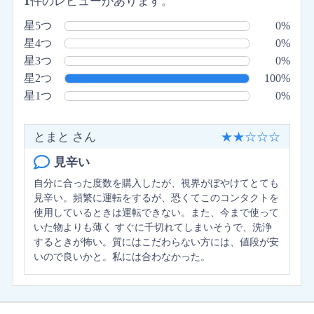
1
件のレビューがあります。
星5つ
0%
星4つ
0%
星3つ
0%
星2つ
100%
星1つ
0%
とまと さん
★
★
☆
☆
☆
見辛い
自分に合った度数を購入したが、視界がぼやけてとても
見辛い。頻繁に運転をするが、恐くてこのコンタクトを
使用しているときは運転できない。また、今まで使って
いた物よりも薄く すぐに千切れてしまいそうで、洗浄
するときが怖い。質にはこだわらない方には、値段が安
いので良いかと。私には合わなかった。