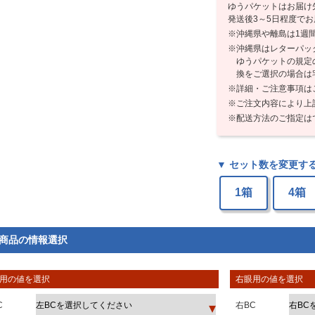
ゆうパケットはお届け
発送後3～5日程度で
沖縄県や離島は1週
沖縄県はレターパッ
ゆうパケットの規定
換をご選択の場合は
詳細・ご注意事項は
ご注文内容により上
配送方法のご指定は
▼ セット数を変更す
1箱
4箱
商品の情報選択
用の値を選択
右眼用の値を選択
C
右BC