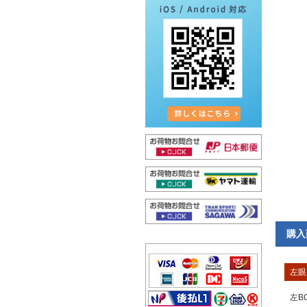
購入
左眼
左B