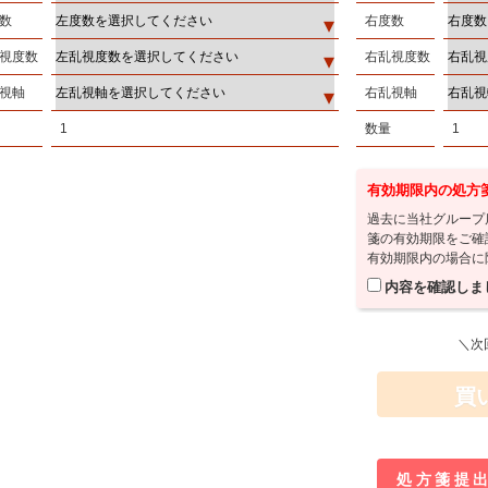
数
右度数
視度数
右乱視度数
視軸
右乱視軸
1
数量
1
有効期限内の処方
過去に当社グループ
箋の有効期限をご確
有効期限内の場合に
内容を確認しま
＼次
買
処方箋提