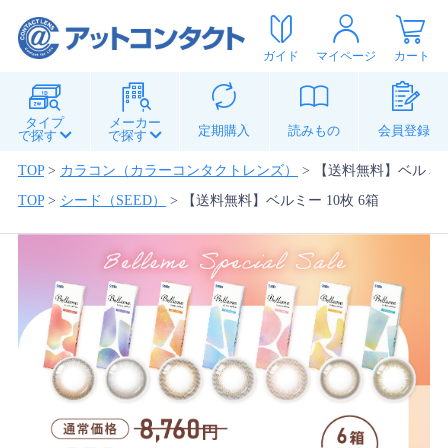
ガイド
マイページ
カート
タイプ
メーカー
定期購入
読みもの
会員登録
で探す
で探す
TOP
>
カラコン（カラーコンタクトレンズ）
>
【送料無料】ベルミー 
TOP
>
シード（SEED）
>
【送料無料】ベルミー 10枚 6箱