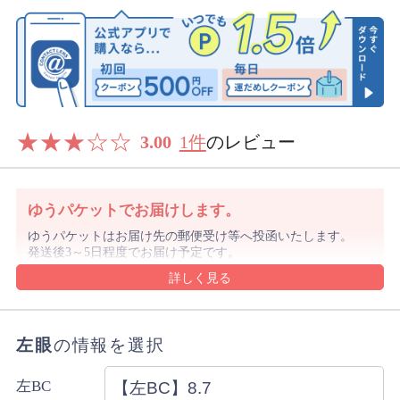
★
★
★
☆
☆
3.00
1件
のレビュー
ゆうパケットでお届けします。
ゆうパケットはお届け先の郵便受け等へ投函いたします。
発送後3～5日程度でお届け予定です。
沖縄県や離島は1週間前後でのお届け予定となります。
沖縄県はレターパックでお届けする場合もございます。
ゆうパケットの規定のサイズを超える購入数の場合や代金
引換をご選択の場合は宅配便にてお届けします。
左眼
の情報を選択
詳細・ご注意事項はご利用ガイドをご確認ください。
ご注文内容により上記と異なる場合があります。
左BC
配送方法のご指定はできません。