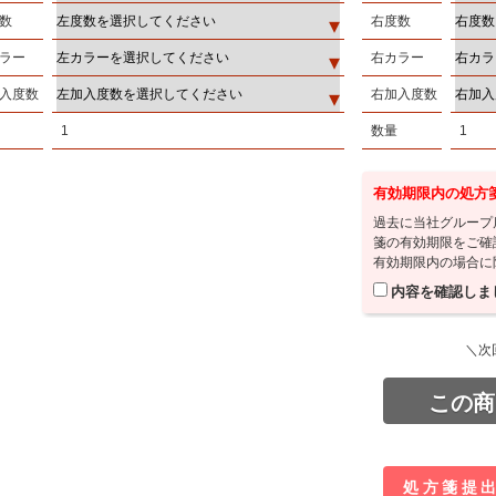
数
右度数
ラー
右カラー
入度数
右加入度数
1
数量
1
有効期限内の処方
過去に当社グループ
箋の有効期限をご確
有効期限内の場合に
内容を確認しま
＼次
この商
処方箋提