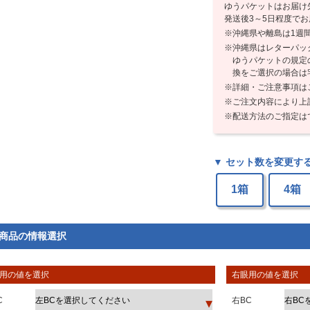
ゆうパケットはお届け
発送後3～5日程度で
沖縄県や離島は1週
沖縄県はレターパッ
ゆうパケットの規定
換をご選択の場合は
詳細・ご注意事項は
ご注文内容により上
配送方法のご指定は
▼ セット数を変更す
1箱
4箱
商品の情報選択
用の値を選択
右眼用の値を選択
C
右BC