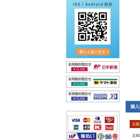
購入
左眼
左B