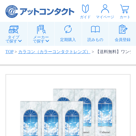
ガイド
マイページ
カート
タイプ
メーカー
定期購入
読みもの
会員登録
で探す
で探す
TOP
>
カラコン（カラーコンタクトレンズ）
>
【送料無料】ワンデーリ