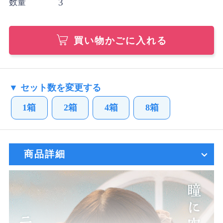
3
数量
買い物かごに入れる
▼ セット数を変更する
1箱
2箱
4箱
8箱
商品詳細