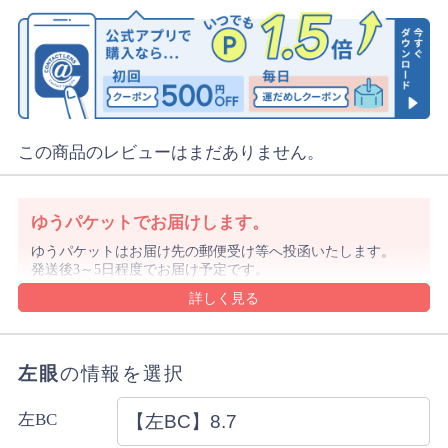
この商品のレビューはまだありません。
ゆうパケットでお届けします。
ゆうパケットはお届け先の郵便受け等へ投函いたします。
発送後3～5日程度でお届け予定です。
沖縄県や離島は1週間前後でのお届け予定となります。
沖縄県はレターパックでお届けする場合もございます。
ゆうパケットの規定のサイズを超える購入数の場合や代金
引換をご選択の場合は宅配便にてお届けします。
左眼
の情報を選択
詳細・ご注意事項はご利用ガイドをご確認ください。
ご注文内容により上記と異なる場合があります。
左BC
配送方法のご指定はできません。