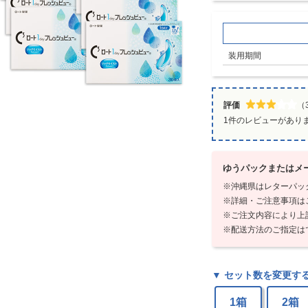
装用期間
評価
（3
1件のレビューがあり
ゆうパックまたはメー
沖縄県はレターパッ
詳細・ご注意事項は
ご注文内容により上
配送方法のご指定は
▼ セット数を変更す
1箱
2箱