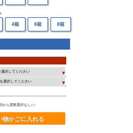
ら
4箱
6箱
8箱
回から度数選択なし♪／
い物かごに入れる