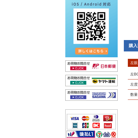
購入
左眼
左B
左度
数量