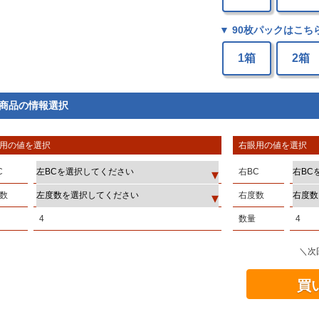
▼ 90枚パックはこち
1箱
2箱
商品の情報選択
用の値を選択
右眼用の値を選択
C
右BC
数
右度数
4
数量
4
＼次
買